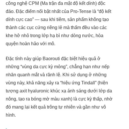
công nghệ CPM (Ma trận đa mật độ kết dính) độc
đáo. Đặc điểm nổi bật nhất của Pro-Tense là “độ kết
dính cực cao” — sau khi tiêm, sản phẩm không tạo
thành các cục cứng riêng lẻ mà thấm đều vào các
khe hở nhỏ trong lớp hạ bì như dòng nước, hòa
quyện hoàn hảo với mô.
Đặc tính này giúp Baorouti đặc biệt hiệu quả ở
những “vùng da cực kỳ mỏng”, chẳng hạn như nếp
nhăn quanh mắt và rãnh lệ. Khi sử dụng ở những
vùng này, khả năng xảy ra “hiệu ứng Tindall” (hiện
tượng axit hyaluronic khúc xạ ánh sáng dưới lớp da
nông, tạo ra bóng mờ màu xanh) là cực kỳ thấp, nhờ
đó mang lại kết quả trông tự nhiên và gần như vô
hình.