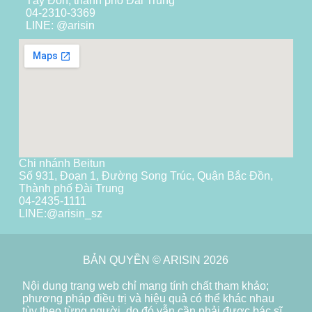
Tây Đôn, thành phố Đài Trung
04-2310-3369
LINE: @arisin
Chi nhánh Beitun
Số 931, Đoạn 1, Đường Song Trúc, Quận Bắc Đồn,
Thành phố Đài Trung
04-2435-1111
LINE:
@arisin_sz
BẢN QUYỀN © ARISIN 2026
Nội dung trang web chỉ mang tính chất tham khảo;
phương pháp điều trị và hiệu quả có thể khác nhau
tùy theo từng người, do đó vẫn cần phải được bác sĩ