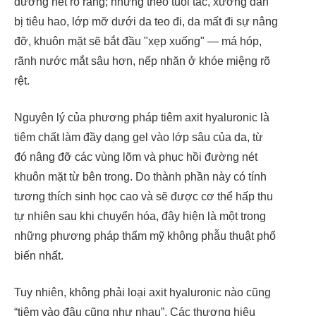
đường nét rõ ràng; nhưng theo tuổi tác, xương dần
bị tiêu hao, lớp mỡ dưới da teo đi, da mất đi sự nâng
đỡ, khuôn mặt sẽ bắt đầu "xẹp xuống" — má hóp,
rãnh nước mắt sâu hơn, nếp nhăn ở khóe miệng rõ
rệt.
Nguyên lý của phương pháp tiêm axit hyaluronic là
tiêm chất làm đầy dạng gel vào lớp sâu của da, từ
đó nâng đỡ các vùng lõm và phục hồi đường nét
khuôn mặt từ bên trong. Do thành phần này có tính
tương thích sinh học cao và sẽ được cơ thể hấp thu
tự nhiên sau khi chuyển hóa, đây hiện là một trong
những phương pháp thẩm mỹ không phẫu thuật phổ
biến nhất.
Tuy nhiên, không phải loại axit hyaluronic nào cũng
“tiêm vào đâu cũng như nhau”. Các thương hiệu