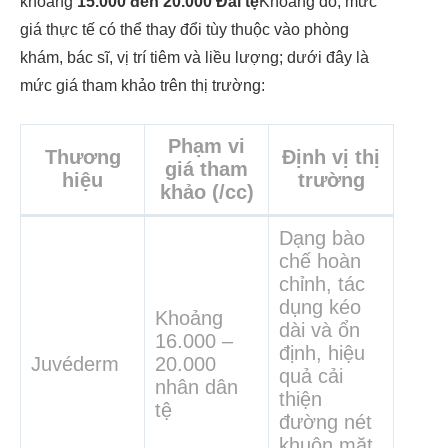
khoảng
15.000 đến 20.000 Đài tệ
Khoảng đó, mức
giá thực tế có thể thay đổi tùy thuộc vào phòng
khám, bác sĩ, vị trí tiêm và liều lượng; dưới đây là
mức giá tham khảo trên thị trường:
Phạm vi
Thương
Định vị thị
giá tham
hiệu
trường
khảo (/cc)
Dạng bào
chế hoàn
chỉnh, tác
dụng kéo
Khoảng
dài và ổn
16.000 –
định, hiệu
Juvéderm
20.000
quả cải
nhân dân
thiện
tệ
đường nét
khuôn mặt