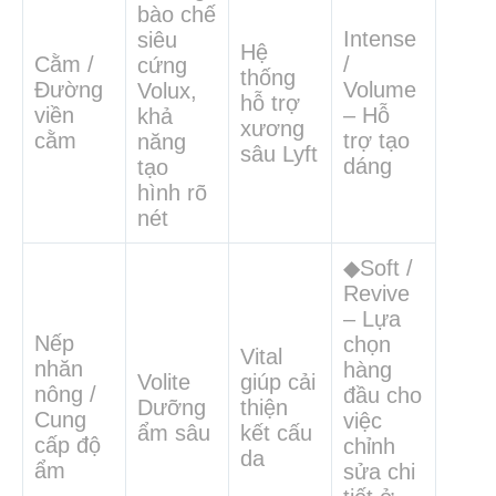
bào chế
Intense
siêu
Hệ
Cằm /
/
cứng
thống
Đường
Volume
Volux,
hỗ trợ
viền
– Hỗ
khả
xương
cằm
trợ tạo
năng
sâu Lyft
dáng
tạo
hình rõ
nét
◆Soft /
Revive
– Lựa
Nếp
chọn
Vital
nhăn
hàng
Volite
giúp cải
nông /
đầu cho
Dưỡng
thiện
Cung
việc
ẩm sâu
kết cấu
cấp độ
chỉnh
da
ẩm
sửa chi