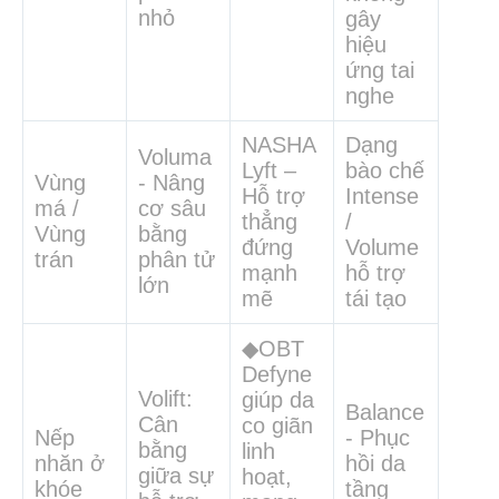
nhỏ
gây
hiệu
ứng tai
nghe
NASHA
Dạng
Voluma
Lyft –
bào chế
Vùng
- Nâng
Hỗ trợ
Intense
má /
cơ sâu
thẳng
/
Vùng
bằng
đứng
Volume
trán
phân tử
mạnh
hỗ trợ
lớn
mẽ
tái tạo
◆OBT
Defyne
Volift:
giúp da
Balance
Cân
co giãn
Nếp
- Phục
bằng
linh
nhăn ở
hồi da
giữa sự
hoạt,
khóe
tầng