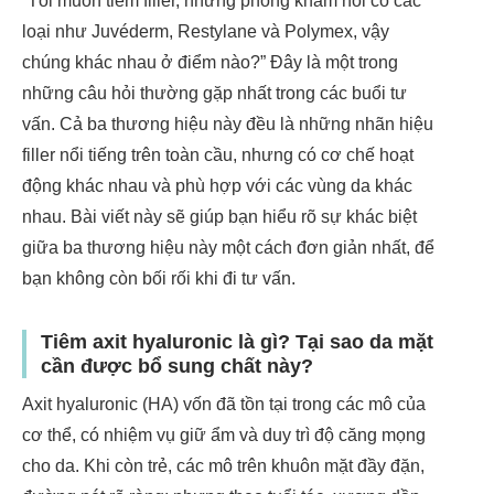
“Tôi muốn tiêm filler, nhưng phòng khám nói có các
loại như Juvéderm, Restylane và Polymex, vậy
chúng khác nhau ở điểm nào?” Đây là một trong
những câu hỏi thường gặp nhất trong các buổi tư
vấn. Cả ba thương hiệu này đều là những nhãn hiệu
filler nổi tiếng trên toàn cầu, nhưng có cơ chế hoạt
động khác nhau và phù hợp với các vùng da khác
nhau. Bài viết này sẽ giúp bạn hiểu rõ sự khác biệt
giữa ba thương hiệu này một cách đơn giản nhất, để
bạn không còn bối rối khi đi tư vấn.
Tiêm axit hyaluronic là gì? Tại sao da mặt
cần được bổ sung chất này?
Axit hyaluronic (HA) vốn đã tồn tại trong các mô của
cơ thể, có nhiệm vụ giữ ẩm và duy trì độ căng mọng
cho da. Khi còn trẻ, các mô trên khuôn mặt đầy đặn,