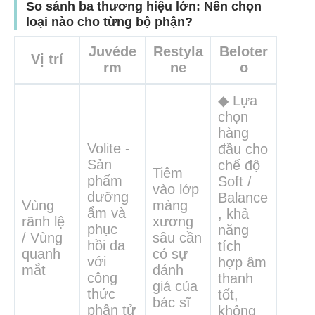
So sánh ba thương hiệu lớn: Nên chọn
loại nào cho từng bộ phận?
Juvéde
Restyla
Beloter
Vị trí
rm
ne
o
◆ Lựa
chọn
hàng
Volite -
đầu cho
Sản
chế độ
Tiêm
phẩm
Soft /
vào lớp
dưỡng
Balance
Vùng
màng
ẩm và
, khả
rãnh lệ
xương
phục
năng
/ Vùng
sâu cần
hồi da
tích
quanh
có sự
với
hợp âm
mắt
đánh
công
thanh
giá của
thức
tốt,
bác sĩ
phân tử
không