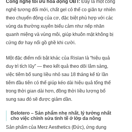
Công nghệ tối ưu hóa động OBT:
Đây là một công
nghệ tương đối mới, chất gel có thể co giãn tự nhiên
theo chuyển động của cơ, đặc biệt phù hợp với các
vùng da thường xuyên biểu cảm như nếp nhăn
quanh miệng và vùng môi, giúp khuôn mặt không bị
cứng đơ hay nổi gồ ghề khi cười.
Một đặc điểm nổi bật khác của Rislan là “hiệu quả
duy trì tích lũy” — theo kết quả theo dõi lâm sàng,
việc tiêm bổ sung liều nhỏ sau 18 tháng kể từ lần
tiêm đầu tiên có thể giúp kéo dài hiệu quả tổng thể
trong thời gian dài hơn, đồng thời liều lượng bổ
sung sau đó sẽ được giảm dần.
Belotero – Sản phẩm nhẹ nhất, lý tưởng nhất
cho việc chỉnh sửa tinh tế ở lớp da nông
Sản phẩm của Merz Aesthetics (Đức), ứng dụng