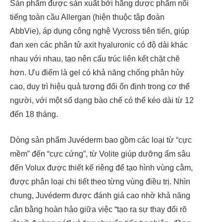
Sản phẩm được sản xuất bởi hãng dược phẩm nổi
tiếng toàn cầu Allergan (hiện thuộc tập đoàn
AbbVie), áp dụng công nghệ Vycross tiên tiến, giúp
đan xen các phân tử axit hyaluronic có độ dài khác
nhau với nhau, tạo nên cấu trúc liên kết chặt chẽ
hơn. Ưu điểm là gel có khả năng chống phân hủy
cao, duy trì hiệu quả tương đối ổn định trong cơ thể
người, với một số dạng bào chế có thể kéo dài từ 12
đến 18 tháng.
Dòng sản phẩm Juvéderm bao gồm các loại từ “cực
mềm” đến “cực cứng”, từ Volite giúp dưỡng ẩm sâu
đến Volux được thiết kế riêng để tạo hình vùng cằm,
được phân loại chi tiết theo từng vùng điều trị. Nhìn
chung, Juvéderm được đánh giá cao nhờ khả năng
cân bằng hoàn hảo giữa việc “tạo ra sự thay đổi rõ