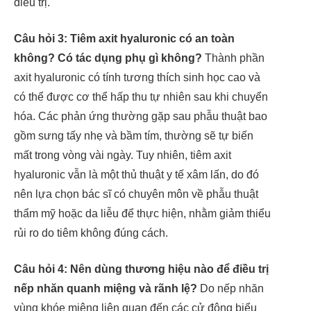
điều trị.
Câu hỏi 3: Tiêm axit hyaluronic có an toàn
không? Có tác dụng phụ gì không?
Thành phần
axit hyaluronic có tính tương thích sinh học cao và
có thể được cơ thể hấp thu tự nhiên sau khi chuyển
hóa. Các phản ứng thường gặp sau phẫu thuật bao
gồm sưng tấy nhẹ và bầm tím, thường sẽ tự biến
mất trong vòng vài ngày. Tuy nhiên, tiêm axit
hyaluronic vẫn là một thủ thuật y tế xâm lấn, do đó
nên lựa chọn bác sĩ có chuyên môn về phẫu thuật
thẩm mỹ hoặc da liễu để thực hiện, nhằm giảm thiểu
rủi ro do tiêm không đúng cách.
Câu hỏi 4: Nên dùng thương hiệu nào để điều trị
nếp nhăn quanh miệng và rãnh lệ?
Do nếp nhăn
vùng khóe miệng liên quan đến các cử động biểu