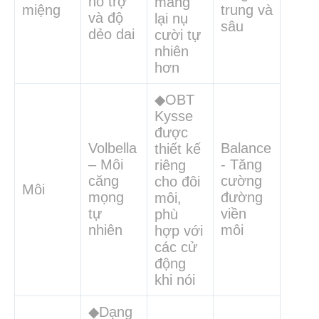
hỗ trợ
mang
miệng
trung và
và độ
lại nụ
sâu
dẻo dai
cười tự
nhiên
hơn
◆OBT
Kysse
được
Volbella
Balance
thiết kế
– Môi
- Tăng
riêng
căng
cường
cho đôi
Môi
mọng
đường
môi,
tự
viền
phù
nhiên
môi
hợp với
các cử
động
khi nói
◆Dạng