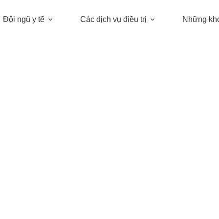
Đội ngũ y tế
Các dịch vụ điều trị
Những kh
Thẩm mỹ riêng tư
DỊCH VỤ