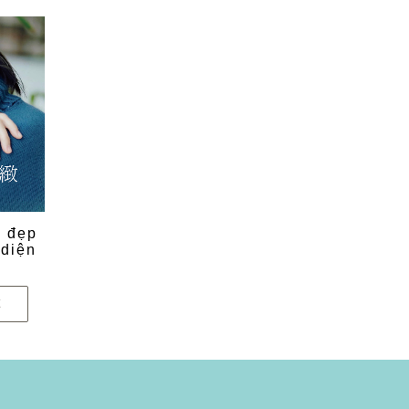
 đẹp
 diện
t