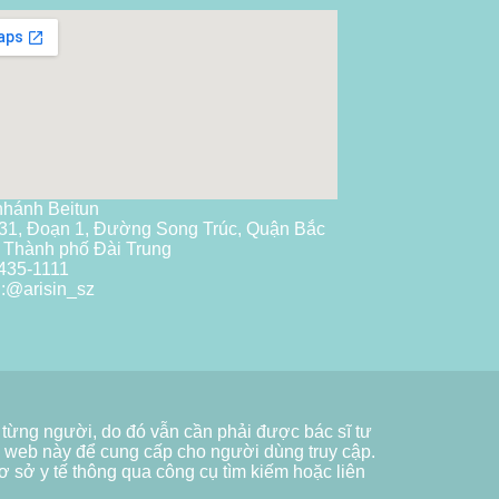
nhánh Beitun
31, Đoạn 1, Đường Song Trúc, Quận Bắc
 Thành phố Đài Trung
435-1111
:
@arisin_sz
 từng người, do đó vẫn cần phải được bác sĩ tư
ng web này để cung cấp cho người dùng truy cập.
ơ sở y tế thông qua công cụ tìm kiếm hoặc liên