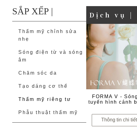
SẮP XẾP |
Dịch vụ |
Thẩm mỹ chỉnh sửa
nhẹ
Sóng điện từ và sóng
âm
Chăm sóc da
Tạo dáng cơ thể
FORMA V - Sóng
Thẩm mỹ riêng tư
tuyến hình cánh
Phẫu thuật thẩm mỹ
Thông tin chi tiế