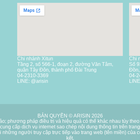
Chi nhánh Xitun
Chi 
Tầng 2, số 566-1, đoạn 2, đường Văn Tâm,
Số 9
quận Tây Đôn, thành phố Đài Trung
Đồn,
04-2310-3369
04-2
LINE: @arisin
LINE
BẢN QUYỀN © ARISIN 2026
ảo; phương pháp điều trị và hiệu quả có thể khác nhau tùy theo
cung cấp dịch vụ internet sao chép nội dung thông tin trên tra
 những người truy cập trực tiếp vào trang web (tên miền) của c
kết.