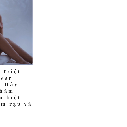
 Triệt
aser
| Hãy
khám
m biệt
ậm rạp và