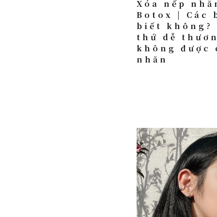
Xóa nếp nhă
Botox | Các 
biết không?
thứ dễ thươ
không được 
nhăn