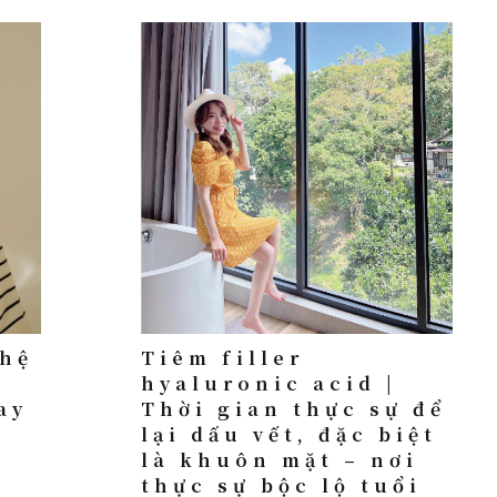
hệ
Tiêm filler
|
hyaluronic acid |
ay
Thời gian thực sự để
y
lại dấu vết, đặc biệt
là khuôn mặt – nơi
thực sự bộc lộ tuổi