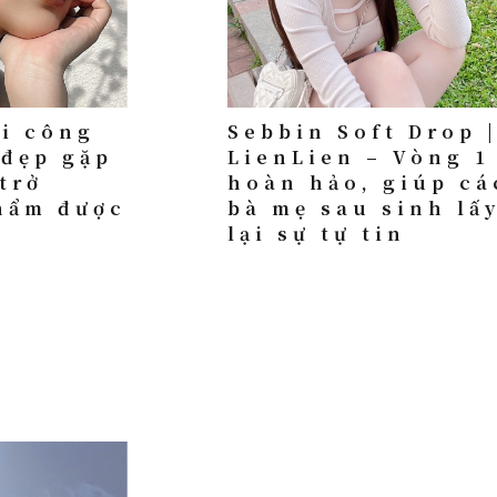
hi công
Sebbin Soft Drop 
 đẹp gặp
LienLien – Vòng 1
trở
hoàn hảo, giúp cá
hẩm được
bà mẹ sau sinh lấ
lại sự tự tin