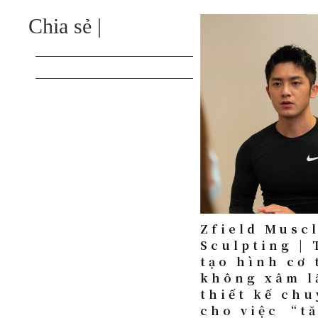
Chia sẻ |
Zfield Musc
Sculpting | 
tạo hình cơ 
không xâm l
thiết kế chu
cho việc “t