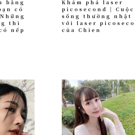
n bằng
Khám phá laser
bạn có
picosecond | Cuộc
 Những
sống thường nhật
ng thì
với laser picosec
có nếp
của Chien