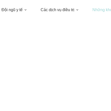
Đội ngũ y tế
Các dịch vụ điều trị
Những kh
Những khoảnh khắc đẹp
CHIA SẺ VẺ ĐẸP