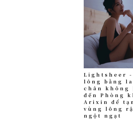
Lightsheer -
lông bằng l
chân không 
đến Phòng 
Arixin để tạ
vùng lông r
ngột ngạt