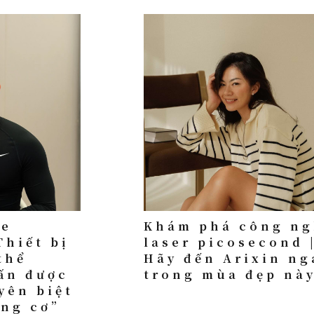
le
Khám phá công ng
Thiết bị
laser picosecond 
thể
Hãy đến Arixin ng
ấn được
trong mùa đẹp nà
yên biệt
ăng cơ”