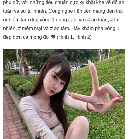
phụ nữ, với những tiêu chuẩn cực kỳ khắt khe về độ an
toàn và sự tự nhiên. Công nghệ tiên tiến mang đến trải
nghiệm làm đẹp vòng 1 đẳng cấp, với # an toàn, # tự
nhiên, # mềm mại và # an tâm. Hãy khám phá vòng 1
đẹp hơn cả mong đợi💜 (Hình 1, Hình 2)