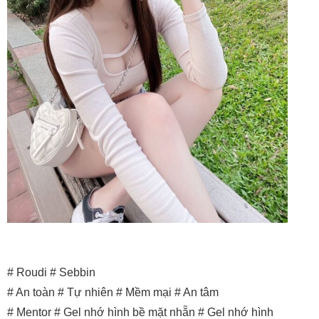
# Roudi # Sebbin
# An toàn # Tự nhiên # Mềm mại # An tâm
# Mentor # Gel nhớ hình bề mặt nhẵn # Gel nhớ hình