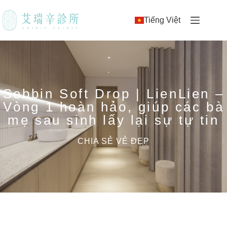
Tiếng Việt
Sebbin Soft Drop | LienLien –
Vòng 1 hoàn hảo, giúp các bà
mẹ sau sinh lấy lại sự tự tin
CHIA SẺ VẺ ĐẸP