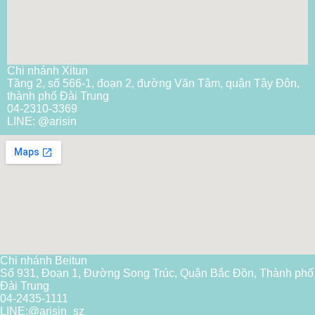
Chi nhánh Xitun
Tầng 2, số 566-1, đoạn 2, đường Văn Tâm, quận Tây Đôn,
thành phố Đài Trung
04-2310-3369
LINE: @arisin
Chi nhánh Beitun
Số 931, Đoạn 1, Đường Song Trúc, Quận Bắc Đồn, Thành phố
Đài Trung
04-2435-1111
LINE:
@arisin_sz