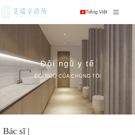
Tiếng Việt
Đội ngũ y tế
ĐỘI NGŨ CỦA CHÚNG TÔI
Bác sĩ |