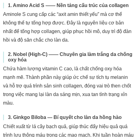
1. Amino Acid S —— Nền tảng cấu trúc của collagen
Aminole S cung cấp các “axit amin thiết yếu” mà cơ thể
không thể tự tổng hợp được. Đây là nguyên liệu cơ bản
nhất để tổng hợp collagen, giúp phục hồi mô, duy trì độ đàn
hồi và độ săn chắc cho làn da.
2. Nobel (High-C) —— Chuyên gia làm trắng da chống
oxy hóa
Chứa hàm lượng vitamin C cao, là chất chống oxy hóa
mạnh mẽ. Thành phần này giúp ức chế sự tích tụ melanin
và hỗ trợ quá trình sản sinh collagen, đóng vai trò then chốt
trong việc mang lại làn da sáng mịn, xua tan tình trạng xỉn
màu.
3. Ginkgo Biloba — Bí quyết cho làn da hồng hào
Chiết xuất từ lá cây bạch quả, giúp thúc đẩy hiệu quả quá
trình lưu thông máu trong các mao mạch. Khi tuần hoàn máu