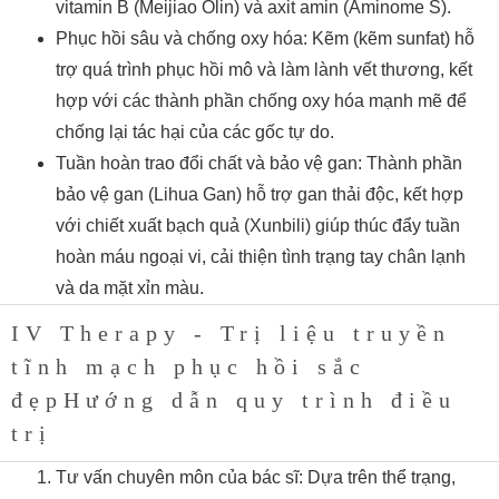
vitamin B (Meijiao Olin) và axit amin (Aminome S).
Phục hồi sâu và chống oxy hóa: Kẽm (kẽm sunfat) hỗ
trợ quá trình phục hồi mô và làm lành vết thương, kết
hợp với các thành phần chống oxy hóa mạnh mẽ để
chống lại tác hại của các gốc tự do.
Tuần hoàn trao đổi chất và bảo vệ gan: Thành phần
bảo vệ gan (Lihua Gan) hỗ trợ gan thải độc, kết hợp
với chiết xuất bạch quả (Xunbili) giúp thúc đẩy tuần
hoàn máu ngoại vi, cải thiện tình trạng tay chân lạnh
và da mặt xỉn màu.
IV Therapy - Trị liệu truyền
tĩnh mạch phục hồi sắc
đẹpHướng dẫn quy trình điều
trị
Tư vấn chuyên môn của bác sĩ: Dựa trên thể trạng,