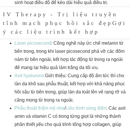
sinh hoạt điều độ để kéo dài hiệu quả điều trị.
IV Therapy - Trị liệu truyền
tĩnh mạch phục hồi sắc đẹpGợi
ý các liệu trình kết hợp
Laser picosecond
: Công nghệ này ức chế melanin từ
bên trong, trong khi laser picosecond phá vỡ các đốm
nám từ bên ngoài, kết hợp tác động từ trong ra ngoài
để mang lại hiệu quả làm trắng da tối ưu.
Axit hyaluronic
Giới thiệu: Cung cấp độ ẩm tức thì cho
làn da khô sau phẫu thuật, kết hợp với khả năng phục
hồi sâu từ bên trong, giúp làn da toát lên vẻ rạng rỡ và
căng mọng từ trong ra ngoài.
Phẫu thuật thẩm mỹ nhẹ
/
Liệu trình sóng điện
: Các axit
amin và vitamin C có trong từng giọt là những thành
phần thiết yếu cho quá trình tổng hợp collagen, giúp