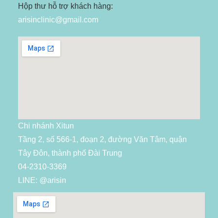
Hộp thư hỗ trợ khách hàng:
arisinclinic@gmail.com
Chi nhánh Xitun
Tầng 2, số 566-1, đoạn 2, đường Văn Tâm, quận
Tây Đôn, thành phố Đài Trung
04-2310-3369
LINE: @arisin