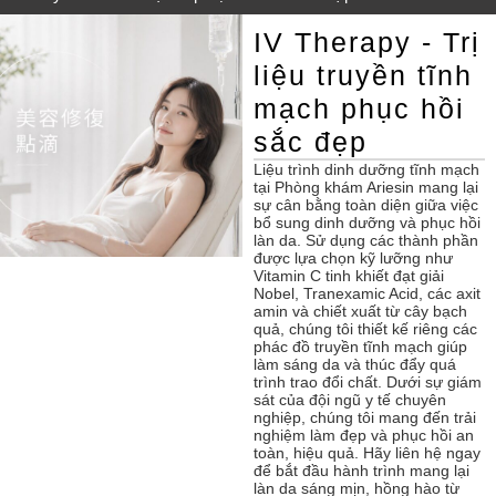
IV Therapy - Trị
liệu truyền tĩnh
mạch phục hồi
sắc đẹp
Liệu trình dinh dưỡng tĩnh mạch
tại Phòng khám Ariesin mang lại
sự cân bằng toàn diện giữa việc
bổ sung dinh dưỡng và phục hồi
làn da. Sử dụng các thành phần
được lựa chọn kỹ lưỡng như
Vitamin C tinh khiết đạt giải
Nobel, Tranexamic Acid, các axit
amin và chiết xuất từ cây bạch
quả, chúng tôi thiết kế riêng các
phác đồ truyền tĩnh mạch giúp
làm sáng da và thúc đẩy quá
trình trao đổi chất. Dưới sự giám
sát của đội ngũ y tế chuyên
nghiệp, chúng tôi mang đến trải
nghiệm làm đẹp và phục hồi an
toàn, hiệu quả. Hãy liên hệ ngay
để bắt đầu hành trình mang lại
làn da sáng mịn, hồng hào từ