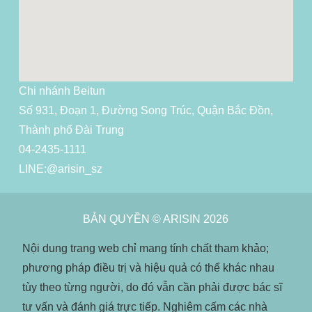
Chi nhánh Beitun
Số 931, Đoạn 1, Đường Song Trúc, Quận Bắc Đồn,
Thành phố Đài Trung
04-2435-1111
LINE:
@arisin_sz
BẢN QUYỀN © ARISIN 2026
Nội dung trang web chỉ mang tính chất tham khảo;
phương pháp điều trị và hiệu quả có thể khác nhau
tùy theo từng người, do đó vẫn cần phải được bác sĩ
tư vấn và đánh giá trực tiếp. Nghiêm cấm các nhà