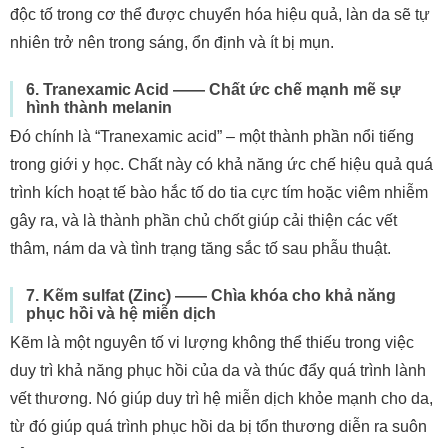
độc tố trong cơ thể được chuyển hóa hiệu quả, làn da sẽ tự
nhiên trở nên trong sáng, ổn định và ít bị mụn.
6. Tranexamic Acid —— Chất ức chế mạnh mẽ sự
hình thành melanin
Đó chính là “Tranexamic acid” – một thành phần nổi tiếng
trong giới y học. Chất này có khả năng ức chế hiệu quả quá
trình kích hoạt tế bào hắc tố do tia cực tím hoặc viêm nhiễm
gây ra, và là thành phần chủ chốt giúp cải thiện các vết
thâm, nám da và tình trạng tăng sắc tố sau phẫu thuật.
7. Kẽm sulfat (Zinc) —— Chìa khóa cho khả năng
phục hồi và hệ miễn dịch
Kẽm là một nguyên tố vi lượng không thể thiếu trong việc
duy trì khả năng phục hồi của da và thúc đẩy quá trình lành
vết thương. Nó giúp duy trì hệ miễn dịch khỏe mạnh cho da,
từ đó giúp quá trình phục hồi da bị tổn thương diễn ra suôn