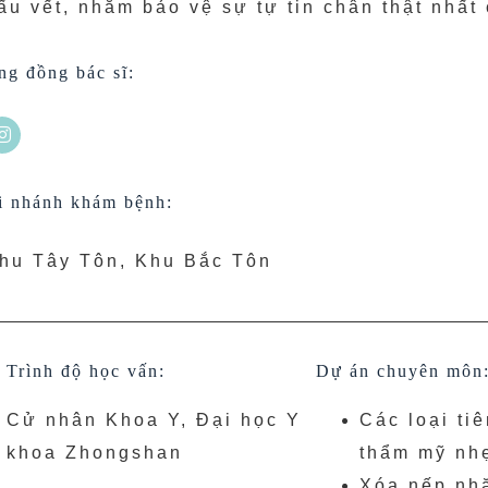
ấu vết, nhằm bảo vệ sự tự tin chân thật nhất
ng đồng bác sĩ:
i nhánh khám bệnh:
hu Tây Tôn, Khu Bắc Tôn
Trình độ học vấn:
Dự án chuyên môn
Cử nhân Khoa Y, Đại học Y
Các loại ti
khoa Zhongshan
thẩm mỹ nh
Xóa nếp nh