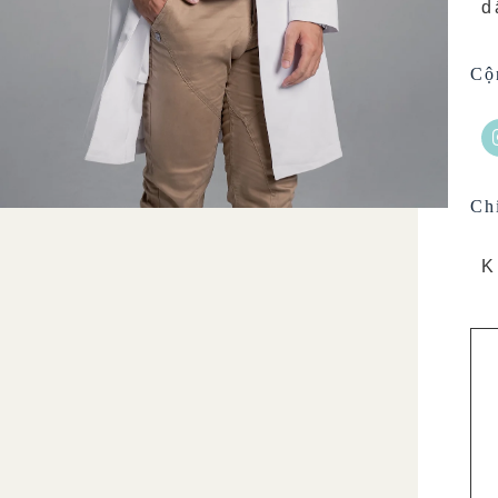
d
Cộ
Ch
K