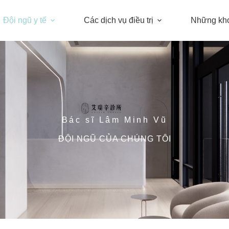
Đội ngũ y tế
Các dịch vụ điều trị
Những kh
Bác sĩ Lâm Minh Vũ
ĐỘI NGŨ CỦA CHÚNG TÔI