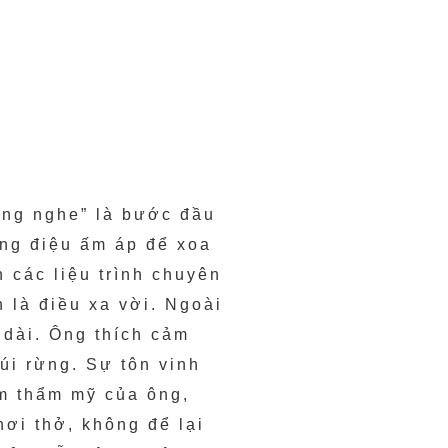
ắng nghe” là bước đầu
iọng điệu ấm áp để xoa
h các liệu trình chuyên
 là điều xa vời. Ngoài
 dài. Ông thích cảm
úi rừng. Sự tôn vinh
ểm thẩm mỹ của ông,
hơi thở, không để lại