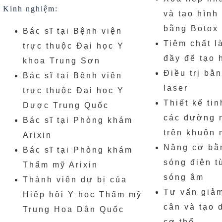
Kinh nghiệm:
và tạo hình
bằng Botox
Bác sĩ tại Bệnh viện
Tiêm chất l
trực thuộc Đại học Y
đầy để tạo 
khoa Trung Sơn
Điều trị bằn
Bác sĩ tại Bệnh viện
laser
trực thuộc Đại học Y
Thiết kế tin
Dược Trung Quốc
các đường 
Bác sĩ tại Phòng khám
trên khuôn 
Arixin
Nâng cơ bằ
Bác sĩ tại Phòng khám
sóng điện t
Thẩm mỹ Arixin
sóng âm
Thành viên dự bị của
Tư vấn giả
Hiệp hội Y học Thẩm mỹ
cân và tạo 
Trung Hoa Dân Quốc
cơ thể