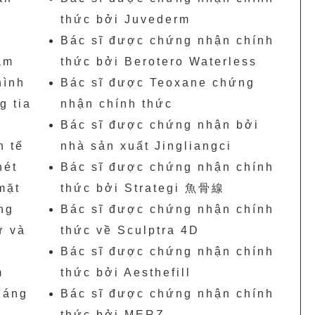
thức bởi Juvederm
Bác sĩ được chứng nhận chính
àm
thức bởi Berotero Waterless
hình
Bác sĩ được Teoxane chứng
g tia
nhận chính thức
Bác sĩ được chứng nhận bởi
h tế
nhà sản xuất Jingliangci
nét
Bác sĩ được chứng nhận chính
mặt
thức bởi Strategi ⿂骨線
ng
Bác sĩ được chứng nhận chính
ừ và
thức về Sculptra 4D
Bác sĩ được chứng nhận chính
m
thức bởi Aesthefill
dáng
Bác sĩ được chứng nhận chính
thức bởi MERZ