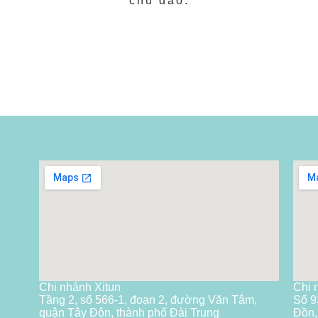
chu đáo.
Chi nhánh Xitun
Chi 
Tầng 2, số 566-1, đoạn 2, đường Văn Tâm,
Số 9
quận Tây Đôn, thành phố Đài Trung
Đồn,