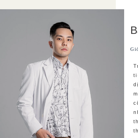
B
Giớ
T
t
d
m
c
n
t
t