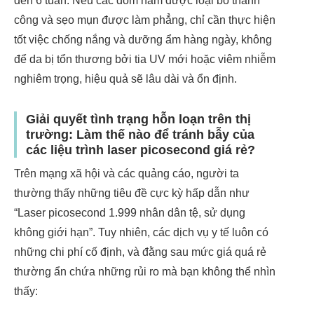
đến 6 tuần. Nếu các đốm nám được loại bỏ thành
công và sẹo mụn được làm phẳng, chỉ cần thực hiện
tốt việc chống nắng và dưỡng ẩm hàng ngày, không
để da bị tổn thương bởi tia UV mới hoặc viêm nhiễm
nghiêm trọng, hiệu quả sẽ lâu dài và ổn định.
Giải quyết tình trạng hỗn loạn trên thị
trường: Làm thế nào để tránh bẫy của
các liệu trình laser picosecond giá rẻ?
Trên mạng xã hội và các quảng cáo, người ta
thường thấy những tiêu đề cực kỳ hấp dẫn như
“Laser picosecond 1.999 nhân dân tệ, sử dụng
không giới hạn”. Tuy nhiên, các dịch vụ y tế luôn có
những chi phí cố định, và đằng sau mức giá quá rẻ
thường ẩn chứa những rủi ro mà bạn không thể nhìn
thấy: