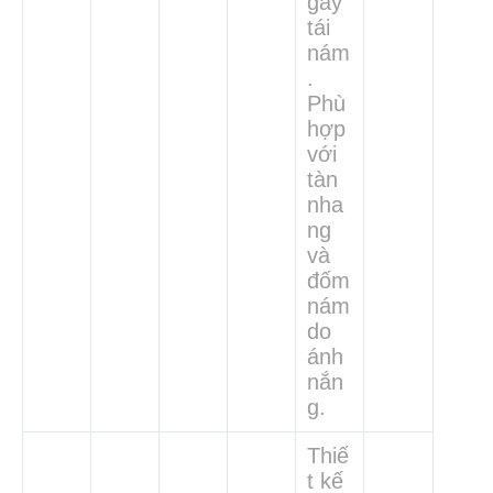
gây
tái
nám
.
Phù
hợp
với
tàn
nha
ng
và
đốm
nám
do
ánh
nắn
g.
Thiế
t kế