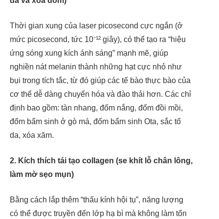
da và xóa đốm)
Thời gian xung của laser picosecond cực ngắn (ở
mức picosecond, tức 10⁻¹² giây), có thể tạo ra “hiệu
ứng sóng xung kích ánh sáng” mạnh mẽ, giúp
nghiền nát melanin thành những hạt cực nhỏ như
bụi trong tích tắc, từ đó giúp các tế bào thực bào của
cơ thể dễ dàng chuyển hóa và đào thải hơn. Các chỉ
định bao gồm: tàn nhang, đốm nắng, đốm đồi mồi,
đốm bẩm sinh ở gò má, đốm bẩm sinh Ota, sắc tố
da, xóa xăm.
2. Kích thích tái tạo collagen (se khít lỗ chân lông,
làm mờ sẹo mụn)
Bằng cách lắp thêm “thấu kính hội tụ”, năng lượng
có thể được truyền đến lớp hạ bì mà không làm tổn