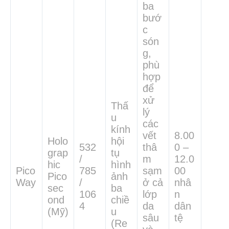
ba
bướ
c
són
g,
phù
hợp
để
xử
Thấ
lý
u
các
kính
vết
8.00
Holo
hội
532
thâ
0 –
grap
tụ
/
m
12.0
hic
hình
Pico
785
sạm
00
Pico
ảnh
Way
/
ở cả
nhâ
sec
ba
106
lớp
n
ond
chiề
4
da
dân
(Mỹ)
u
sâu
tệ
(Re