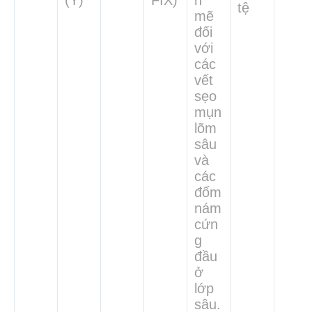
(Ý)
FIX)
h
tệ
mẽ
đối
với
các
vết
sẹo
mụn
lõm
sâu
và
các
đốm
nám
cứn
g
đầu
ở
lớp
sâu.