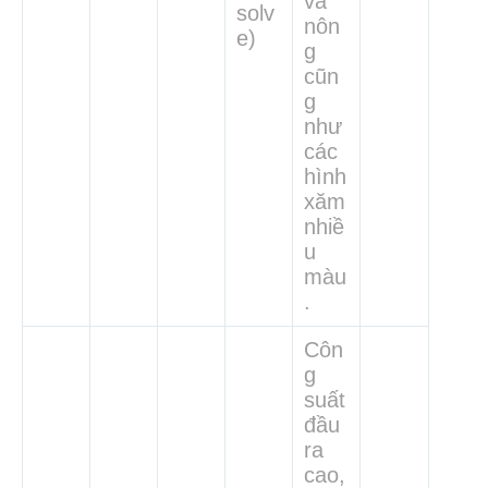
và
solv
nôn
e)
g
cũn
g
như
các
hình
xăm
nhiề
u
màu
.
Côn
g
suất
đầu
ra
cao,