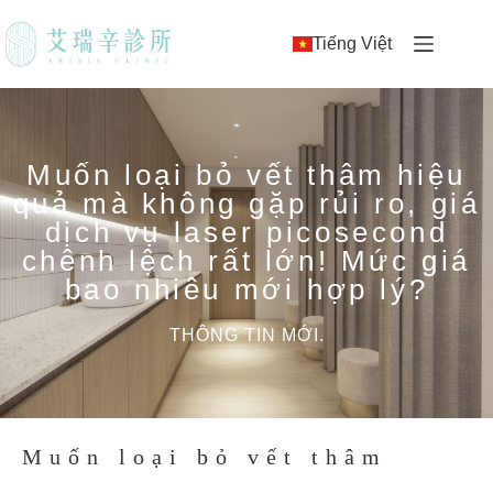
Tiếng Việt
Muốn loại bỏ vết thâm hiệu
quả mà không gặp rủi ro, giá
dịch vụ laser picosecond
chênh lệch rất lớn! Mức giá
bao nhiêu mới hợp lý?
THÔNG TIN MỚI.
Muốn loại bỏ vết thâm