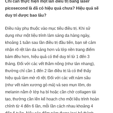
Chỉ cần thực hiện một lần điều trị bằng laser
picosecond là đã có hiệu quả chưa? Hiệu quả sẽ
duy trì được bao lâu?
Điều này phụ thuộc vào mục tiêu điều trị. Khi sử
dụng như một liệu trình làm sáng da hàng ngày,
khoảng 1 tuần sau lần điều trị đầu tiên, bạn sẽ cảm
nhận rõ rệt làn da sáng hơn và lớp nền trang điểm
bám đều hơn, hiệu quả có thể duy trì từ 1 đến 3
tháng. Đối với các vết thâm nông (như tàn nhang),
thường chỉ cần 1 đến 2 lần điều trị là có thể thấy
hiệu quả làm mờ rõ rệt. Đối với các vết nám sâu
(như vết nám xương gò má) và sẹo mụn lõm, do
melanin nằm ở lớp hạ bì hoặc cần chờ collagen tái
tạo, thường cần lên kế hoạch cho một liệu trình hoàn
chỉnh từ 4 đến 6 lần, mỗi lần cách nhau khoảng 4