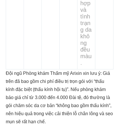
hợp
và
tình
trạn
g da
khô
ng
đều
màu
.
Đội ngũ Phòng khám Thẩm mỹ Arixin xin lưu ý: Giá
trên đã bao gồm chi phí điều trị trọn gói với “thấu
kính đặc biệt (thấu kính hội tụ)”. Nếu phòng khám
báo giá chỉ từ 3.000 đến 4.000 Đài tệ, đó thường là
gói chăm sóc da cơ bản “không bao gồm thấu kính”,
nên hiệu quả trong việc cải thiện lỗ chân lông và sẹo
mụn sẽ rất hạn chế.