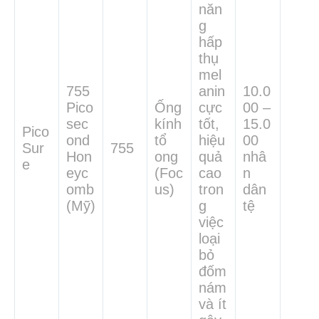
năn
g
hấp
thụ
mel
755
anin
10.0
Pico
Ống
cực
00 –
sec
kính
tốt,
15.0
Pico
ond
tổ
hiệu
00
Sur
755
Hon
ong
quả
nhâ
e
eyc
(Foc
cao
n
omb
us)
tron
dân
(Mỹ)
g
tệ
việc
loại
bỏ
đốm
nám
và ít