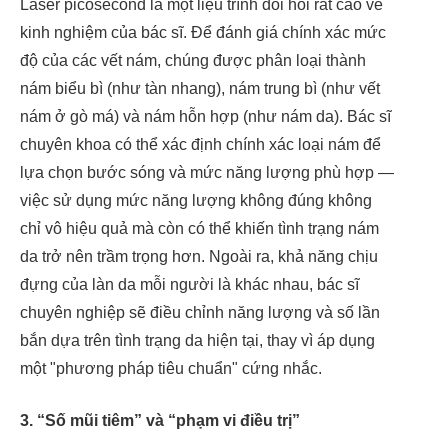
Laser picosecond là một liệu trình đòi hỏi rất cao về
kinh nghiệm của bác sĩ. Để đánh giá chính xác mức
độ của các vết nám, chúng được phân loại thành
nám biểu bì (như tàn nhang), nám trung bì (như vết
nám ở gò má) và nám hỗn hợp (như nám da). Bác sĩ
chuyên khoa có thể xác định chính xác loại nám để
lựa chọn bước sóng và mức năng lượng phù hợp —
việc sử dụng mức năng lượng không đúng không
chỉ vô hiệu quả mà còn có thể khiến tình trạng nám
da trở nên trầm trọng hơn. Ngoài ra, khả năng chịu
đựng của làn da mỗi người là khác nhau, bác sĩ
chuyên nghiệp sẽ điều chỉnh năng lượng và số lần
bắn dựa trên tình trạng da hiện tại, thay vì áp dụng
một "phương pháp tiêu chuẩn" cứng nhắc.
3. “Số mũi tiêm” và “phạm vi điều trị”