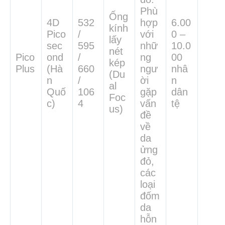
Phù
Ống
4D
532
hợp
6.00
kính
Pico
/
với
0 –
lấy
sec
595
nhữ
10.0
nét
Pico
ond
/
ng
00
kép
Plus
(Hà
660
ngư
nhâ
(Du
n
/
ời
n
al
Quố
106
gặp
dân
Foc
c)
4
vấn
tệ
us)
đề
về
da
ửng
đỏ,
các
loại
đốm
da
hỗn