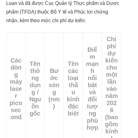
Loan và đã được Cục Quản lý Thực phẩm và Dược
phẩm (TFDA) thuộc Bộ Y tế và Phúc lợi chứng
nhận, kèm theo mức chi phí dự kiến:
Chi
phí
Điể
dự
m
Các
kiến
Tên
Tên
mạn
dòn
cho
thô
Bư
các
h
g
một
ng
ớc
loại
nổi
máy
lần
dụn
són
thấ
bật
lase
vào
g /
g
u
và
r
năm
Ngu
(nm
kính
đối
pico
202
ồn
)
đặc
tượ
sec
6
gốc
biệt
ng
ond
(bao
phù
gồm
hợp
kính