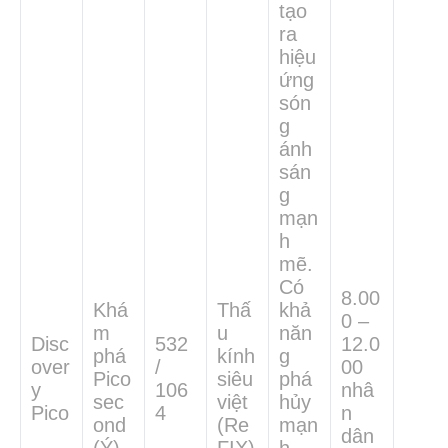
tạo
ra
hiệu
ứng
són
g
ánh
sán
g
mạn
h
mẽ.
Có
8.00
Khá
Thấ
khả
0 –
m
u
năn
Disc
532
12.0
phá
kính
g
over
/
00
Pico
siêu
phá
y
106
nhâ
sec
việt
hủy
Pico
4
n
ond
(Re
mạn
dân