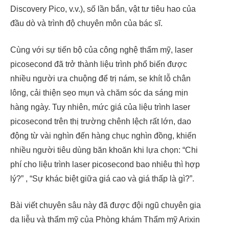
Discovery Pico, v.v.), số lần bắn, vật tư tiêu hao của
đầu dò và trình độ chuyên môn của bác sĩ.
Cùng với sự tiến bộ của công nghệ thẩm mỹ, laser
picosecond đã trở thành liệu trình phổ biến được
nhiều người ưa chuộng để trị nám, se khít lỗ chân
lông, cải thiện sẹo mụn và chăm sóc da sáng mịn
hàng ngày. Tuy nhiên, mức giá của liệu trình laser
picosecond trên thị trường chênh lệch rất lớn, dao
động từ vài nghìn đến hàng chục nghìn đồng, khiến
nhiều người tiêu dùng băn khoăn khi lựa chọn: “Chi
phí cho liệu trình laser picosecond bao nhiêu thì hợp
lý?” , “Sự khác biệt giữa giá cao và giá thấp là gì?”.
Bài viết chuyên sâu này đã được đội ngũ chuyên gia
da liễu và thẩm mỹ của Phòng khám Thẩm mỹ Arixin