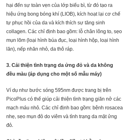
hại đến sự toàn vẹn của lớp biểu bì, từ đó tạo ra
hiệu ứng bong bóng khí (LIOB), kích hoạt lại cơ chế
tự phục hồi của da và kích thích sự tăng sinh
collagen. Các chỉ định bao gồm: lỗ chân lông to, sẹo
mụn lõm (loại hình búa đục, loại hình hộp, loại hình
lăn), nếp nhăn nhỏ, da thô ráp.
3. Cải thiện tình trạng da ửng đỏ và da không
đều màu (áp dụng cho một số mẫu máy)
Ví dụ như bước sóng 595nm được trang bị trên
PicoPlus có thể giúp cải thiện tình trạng giãn nở các
mạch máu nhỏ. Các chỉ định bao gồm: bệnh rosacea
nhẹ, sẹo mụn đỏ do viêm và tình trạng da mặt ửng
đỏ.