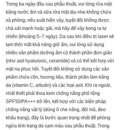
Trong ba ngày đầu sau phẫu thuật, vui lòng rửa mặt
bằng nước ấm và sữa rửa mặt dịu nhẹ không chứa
xà phòng; nếu xuất hiện vảy, tuyệt đối không được
chà xát mạnh hoặc gãi, mà hãy để vảy bong ra tự
nhiên (khoảng 5–7 ngày). Da sau khi điều trị laser sẽ
tạm thời mất khả năng giữ ẩm, vui lòng sử dụng
nhiều sản phẩm dưỡng ẩm có thành phần đơn giản
(như axit hyaluronic, ceramide) và có thể kết hợp với
mặt nạ phục hồi. Tuyệt đối không sử dụng các sản
phẩm chứa cồn, hương liệu, thành phần làm trắng
da (vitamin C, arbutin) và các loại axit. Khi ra ngoài,
nhất thiết phải thoa kem chống nắng phổ rộng
SPF50/PA+++ trở lên, kết hợp với các biện pháp
chống nắng vật lý (dùng ô che nắng, đội mũ, đeo
khẩu trang), đây là bước quan trọng nhất để phòng
ngừa tình trạng da sạm màu sau phẫu thuật. Trong