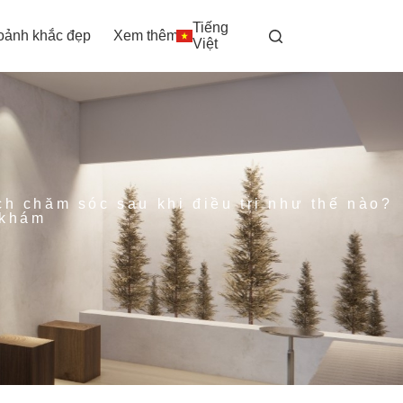
Tiếng
oảnh khắc đẹp
Xem thêm
Việt
ch chăm sóc sau khi điều trị như thế nào?
 khám