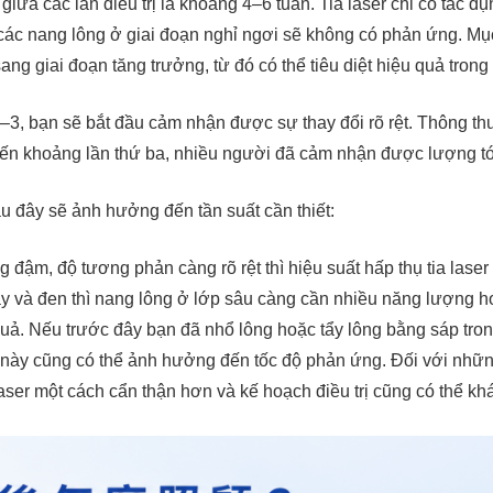
iữa các lần điều trị là khoảng 4–6 tuần. Tia laser chỉ có tác d
các nang lông ở giai đoạn nghỉ ngơi sẽ không có phản ứng. Mục
ng giai đoạn tăng trưởng, từ đó có thể tiêu diệt hiệu quả trong lầ
–3, bạn sẽ bắt đầu cảm nhận được sự thay đổi rõ rệt. Thông th
đến khoảng lần thứ ba, nhiều người đã cảm nhận được lượng tóc
u đây sẽ ảnh hưởng đến tần suất cần thiết:
 đậm, độ tương phản càng rõ rệt thì hiệu suất hấp thụ tia lase
 và đen thì nang lông ở lớp sâu càng cần nhiều năng lượng hơn
 quả. Nếu trước đây bạn đã nhổ lông hoặc tẩy lông bằng sáp trong
 này cũng có thể ảnh hưởng đến tốc độ phản ứng. Đối với nhữn
ser một cách cẩn thận hơn và kế hoạch điều trị cũng có thể khá