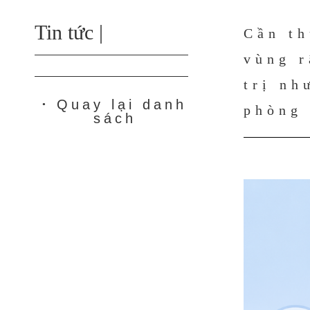
Tin tức |
Cần th
vùng r
trị nh
Quay lại danh
●
phòng
sách