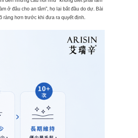
ghĩ đến những câu hỏi như “không biết phải làm
làm ở đâu cho an tâm”, họ lại bắt đầu do dự. Bài
rõ ràng hơn trước khi đưa ra quyết định.