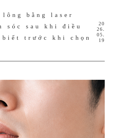
 lông bằng laser
20
m sóc sau khi điều
26.
05.
 biết trước khi chọn
19