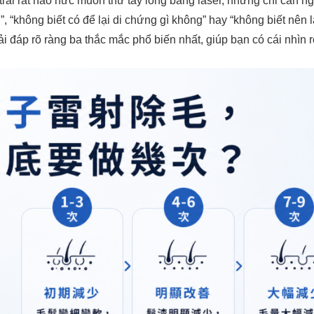
rai rất háo hức muốn thử tẩy lông bằng laser, nhưng chỉ cần n
”, “không biết có để lại di chứng gì không” hay “không biết nên 
iải đáp rõ ràng ba thắc mắc phổ biến nhất, giúp bạn có cái nhìn 