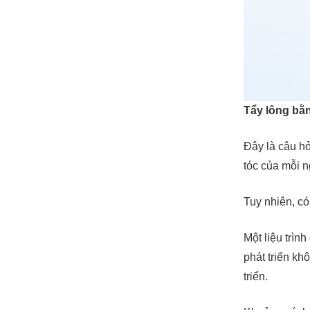
Tẩy lông bằn
Đây là câu hỏ
tóc của mỗi n
Tuy nhiên, c
Một liệu trìn
phát triển kh
triển.