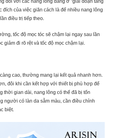
ụng đối với các nang lông đang ở “giai đoạn tăng
 đích của việc giãn cách là để nhiều nang lông
n điều trị tiếp theo.
ường, tốc độ mọc tóc sẽ chậm lại ngay sau lần
 giảm đi rõ rệt và tốc độ mọc chậm lại.
r càng cao, thường mang lại kết quả nhanh hơn.
, đôi khi cần kết hợp với thiết bị phù hợp để
 thời gian dài, nang lông có thể đã bị tổn
g người có làn da sẫm màu, cần điều chỉnh
c biệt.