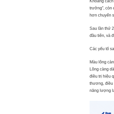
Khoảng cách g
trưởng”, còn 
hơn chuyển sa
Sau lần thứ 2
đầu tiên, và 
Các yếu tố sa
Màu lông càng
Lông càng dày
điều trị hiệu
thương, điều
năng lượng la