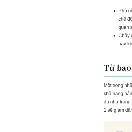
Phù nề
chế độ
quen s
Chảy x
hay kh
Từ bao
Một trong nh
khả năng nâng
dụ như trong 
1 sẽ giảm dần