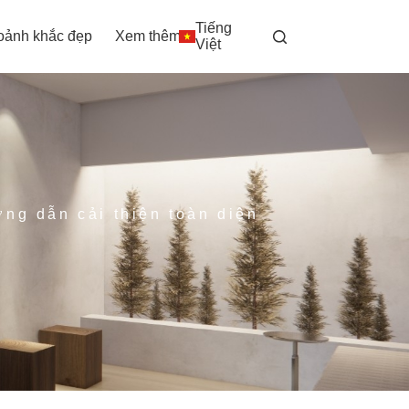
Tiếng
oảnh khắc đẹp
Xem thêm
Việt
ng dẫn cải thiện toàn diện