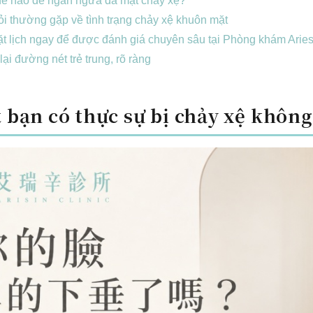
hế nào để ngăn ngừa da mặt chảy xệ?
i thường gặp về tình trạng chảy xệ khuôn mặt
t lịch ngay để được đánh giá chuyên sâu tại Phòng khám Ariesin
 lại đường nét trẻ trung, rõ ràng
 bạn có thực sự bị chảy xệ không