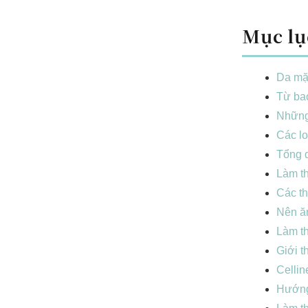
Mục lụ
Da mặt
Từ bao
Những 
Các lo
Tổng q
Làm t
Các t
Nên ăn
Làm th
Giới t
Cellin
Hướng 