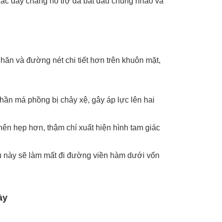
 các dây chằng hỗ trợ đã bắt đầu chùng nhão và
hăn và đường nét chi tiết hơn trên khuôn mặt,
ần má phồng bị chảy xệ, gây áp lực lên hai
nên hẹp hơn, thậm chí xuất hiện hình tam giác
ều này sẽ làm mất đi đường viền hàm dưới vốn
ày