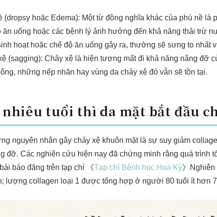
 (dropsy hoặc Edema): Một từ đồng nghĩa khác của phù nề là ph
 ăn uống hoặc các bệnh lý ảnh hưởng đến khả năng thải trừ nư
inh hoạt hoặc chế độ ăn uống gây ra, thường sẽ sưng to nhất v
ệ (sagging): Chảy xệ là hiện tượng mất đi khả năng nâng đỡ củ
ông, những nếp nhăn hay vùng da chảy xệ đó vẫn sẽ tồn tại.
 nhiêu tuổi thì da mặt bắt đầu c
ững nguyên nhân gây chảy xệ khuôn mặt là sự suy giảm collage
 đỡ. Các nghiên cứu hiện nay đã chứng minh rằng quá trình tổn
bài báo đăng trên tạp chí 《
Tạp chí Bệnh học Hoa Kỳ
》Nghiên c
; lượng collagen loại 1 được tổng hợp ở người 80 tuổi ít hơn 7