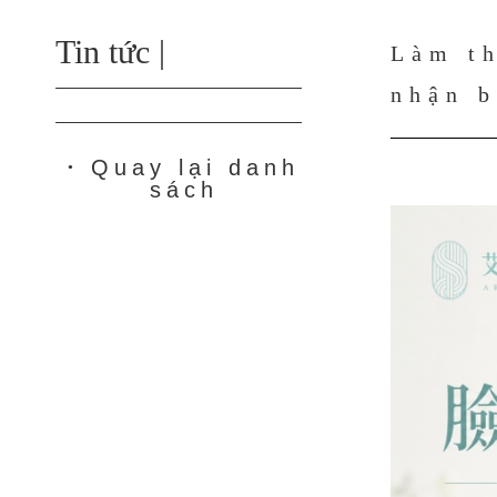
Tin tức |
Làm th
nhận b
Quay lại danh
●
sách