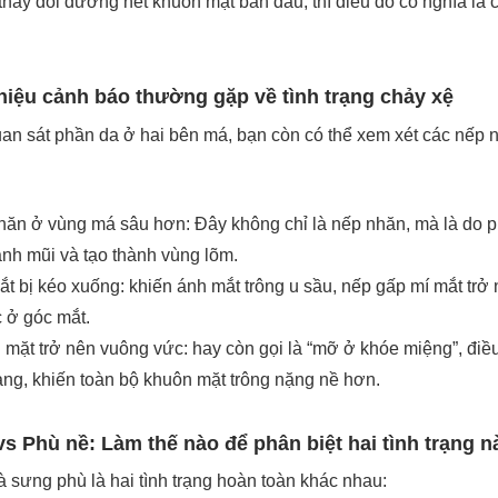
thay đổi đường nét khuôn mặt ban đầu, thì điều đó có nghĩa là
hiệu cảnh báo thường gặp về tình trạng chảy xệ
an sát phần da ở hai bên má, bạn còn có thể xem xét các nếp n
ăn ở vùng má sâu hơn: Đây không chỉ là nếp nhăn, mà là do ph
nh mũi và tạo thành vùng lõm.
t bị kéo xuống: khiến ánh mắt trông u sầu, nếp gấp mí mắt trở 
 ở góc mắt.
mặt trở nên vuông vức: hay còn gọi là “mỡ ở khóe miệng”, đi
ng, khiến toàn bộ khuôn mặt trông nặng nề hơn.
s Phù nề: Làm thế nào để phân biệt hai tình trạng n
 sưng phù là hai tình trạng hoàn toàn khác nhau: