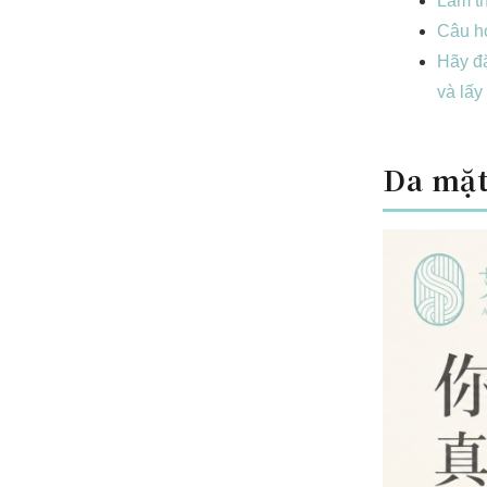
Làm t
Câu hỏ
Hãy đặ
và lấy
Da mặt