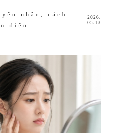
uyên nhân, cách
2026.
05.13
àn diện