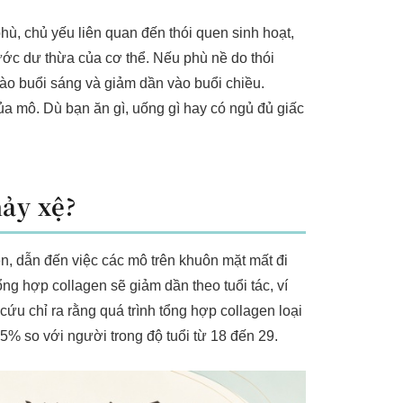
ù, chủ yếu liên quan đến thói quen sinh hoạt,
ớc dư thừa của cơ thể. Nếu phù nề do thói
ào buổi sáng và giảm dần vào buổi chiều.
a mô. Dù bạn ăn gì, uống gì hay có ngủ đủ giấc
hảy xệ?
n, dẫn đến việc các mô trên khuôn mặt mất đi
g hợp collagen sẽ giảm dần theo tuổi tác, ví
ứu chỉ ra rằng quá trình tổng hợp collagen loại
5% so với người trong độ tuổi từ 18 đến 29.