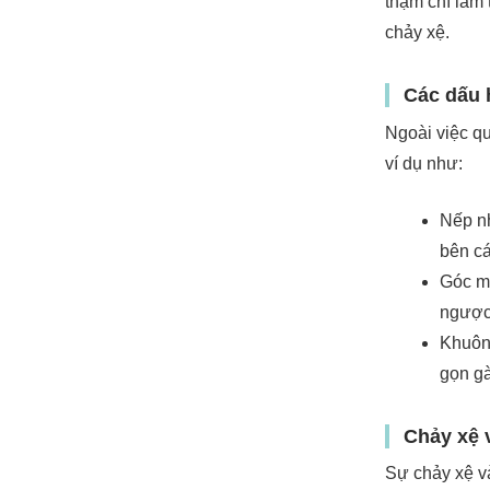
thậm chí làm 
chảy xệ.
Các dấu 
Ngoài việc qu
ví dụ như:
Nếp nh
bên cá
Góc mắ
ngược
Khuôn 
gọn gà
Chảy xệ v
Sự chảy xệ và