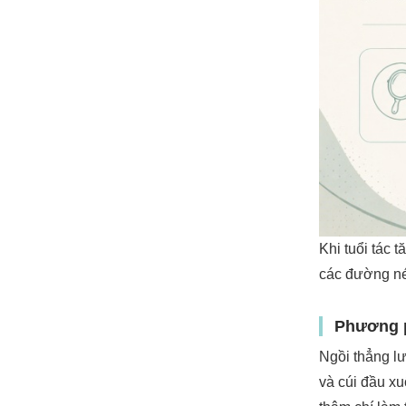
Khi tuổi tác 
các đường nét
Phương p
Ngồi thẳng l
và cúi đầu xu