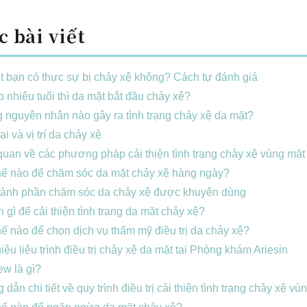
c bài viết
 bạn có thực sự bị chảy xệ không? Cách tự đánh giá
 nhiêu tuổi thì da mặt bắt đầu chảy xệ?
nguyên nhân nào gây ra tình trạng chảy xệ da mặt?
ại và vị trí da chảy xệ
uan về các phương pháp cải thiện tình trạng chảy xệ vùng mặt
hế nào để chăm sóc da mặt chảy xệ hàng ngày?
hành phần chăm sóc da chảy xệ được khuyên dùng
 gì để cải thiện tình trạng da mặt chảy xệ?
ế nào để chọn dịch vụ thẩm mỹ điều trị da chảy xệ?
hiệu liệu trình điều trị chảy xệ da mặt tại Phòng khám Ariesin
ew là gì?
dẫn chi tiết về quy trình điều trị cải thiện tình trạng chảy xệ vù