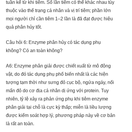
tuần kể từ khi tiêm. Số lần tiêm có thể khác nhau tùy
thuộc vào thể trạng cá nhân và vị trí tiêm; phần lớn
mọi người chỉ cần tiêm 1–2 lần là đã đạt được hiệu
quả phân hủy tốt.
Câu hỏi 6: Enzyme phân hủy có tác dụng phụ
không? Có an toàn không?
A6: Enzyme phân giải được chiết xuất từ mô động
vật, do đó tác dụng phụ phổ biến nhất là các hiện
tượng tạm thời như sưng đỏ cục bộ, ngứa ngáy, nổi
mẩn đỏ do cơ địa cá nhân dị ứng với protein. Tuy
nhiên, tỷ lệ xảy ra phản ứng phụ khi tiêm enzyme
phân giải tại chỗ là cực kỳ thấp; miễn là liều lượng
được kiểm soát hợp lý, phương pháp này về cơ bản
là rất an toàn.