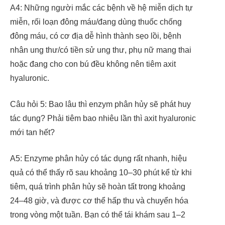
A4: Những người mắc các bệnh về hệ miễn dịch tự
miễn, rối loạn đông máu/đang dùng thuốc chống
đông máu, có cơ địa dễ hình thành sẹo lồi, bệnh
nhân ung thư/có tiền sử ung thư, phụ nữ mang thai
hoặc đang cho con bú đều không nên tiêm axit
hyaluronic.
Câu hỏi 5: Bao lâu thì enzym phân hủy sẽ phát huy
tác dụng? Phải tiêm bao nhiêu lần thì axit hyaluronic
mới tan hết?
A5: Enzyme phân hủy có tác dụng rất nhanh, hiệu
quả có thể thấy rõ sau khoảng 10–30 phút kể từ khi
tiêm, quá trình phân hủy sẽ hoàn tất trong khoảng
24–48 giờ, và được cơ thể hấp thu và chuyển hóa
trong vòng một tuần. Bạn có thể tái khám sau 1–2