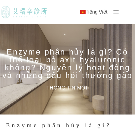
Tiếng Việt
Enzyme phân hủy là gì? Có
thể loại bỏ axit hyaluronic
không? Nguyên lý hoạt động
và những câu hỏi thường gặp
THÔNG TIN MỚI.
Enzyme phân hủy là gì?