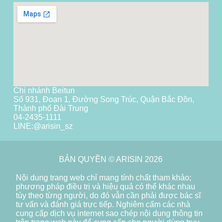
Chi nhánh Beitun
Số 931, Đoạn 1, Đường Song Trúc, Quận Bắc Đồn,
Thành phố Đài Trung
04-2435-1111
LINE:
@arisin_sz
BẢN QUYỀN © ARISIN 2026
Nội dung trang web chỉ mang tính chất tham khảo;
phương pháp điều trị và hiệu quả có thể khác nhau
tùy theo từng người, do đó vẫn cần phải được bác sĩ
tư vấn và đánh giá trực tiếp. Nghiêm cấm các nhà
cung cấp dịch vụ internet sao chép nội dung thông tin