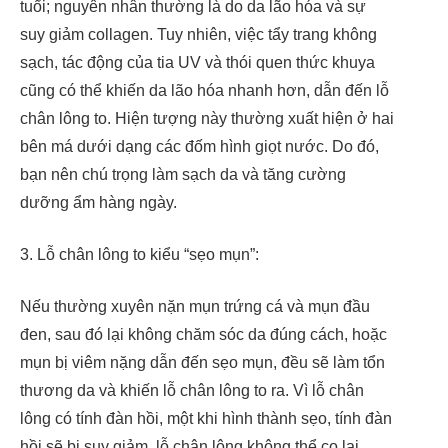
tuổi; nguyên nhân thường là do da lão hóa và sự
suy giảm collagen. Tuy nhiên, việc tẩy trang không
sạch, tác động của tia UV và thói quen thức khuya
cũng có thể khiến da lão hóa nhanh hơn, dẫn đến lỗ
chân lông to. Hiện tượng này thường xuất hiện ở hai
bên má dưới dạng các đốm hình giọt nước. Do đó,
bạn nên chú trọng làm sạch da và tăng cường
dưỡng ẩm hàng ngày.
3. Lỗ chân lông to kiểu “sẹo mụn”:
Nếu thường xuyên nặn mụn trứng cá và mụn đầu
đen, sau đó lại không chăm sóc da đúng cách, hoặc
mụn bị viêm nặng dẫn đến sẹo mụn, đều sẽ làm tổn
thương da và khiến lỗ chân lông to ra. Vì lỗ chân
lông có tính đàn hồi, một khi hình thành sẹo, tính đàn
hồi sẽ bị suy giảm, lỗ chân lông không thể co lại