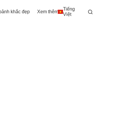
Tiếng
oảnh khắc đẹp
Xem thêm
Việt
 nguồn năng lượng tràn đầy tình yêu; được
o an toàn và hiệu quả lâu dài