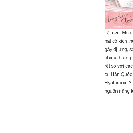
《Love. Mona 
hạt có kích t
gây dị ứng, 
nhiều thử ngh
rệt so với cá
tại Hàn Quốc
Hyaluronic Ac
nguồn năng lư