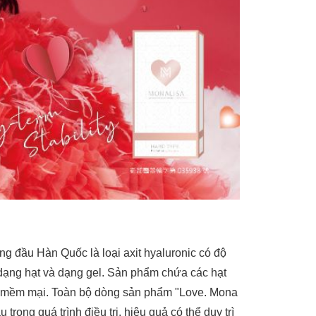
g đầu Hàn Quốc là loại axit hyaluronic có độ
ả dạng hạt và dạng gel. Sản phẩm chứa các hạt
và mềm mại. Toàn bộ dòng sản phẩm "Love. Mona
rong quá trình điều trị, hiệu quả có thể duy trì