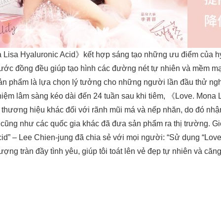
Lisa Hyaluronic Acid》kết hợp sáng tạo những ưu điểm của hya
hước đồng đều giúp tạo hình các đường nét tự nhiên và mềm mại 
sản phẩm là lựa chọn lý tưởng cho những người lần đầu thử ngh
iệm lâm sàng kéo dài đến 24 tuần sau khi tiêm, 《Love. Mona Li
c thương hiệu khác đối với rãnh mũi má và nếp nhăn, do đó nhậ
 cũng như các quốc gia khác đã đưa sản phẩm ra thị trường. G
id” – Lee Chien-jung đã chia sẻ với mọi người: “Sử dụng “Love.
ợng tràn đầy tình yêu, giúp tôi toát lên vẻ đẹp tự nhiên và căn