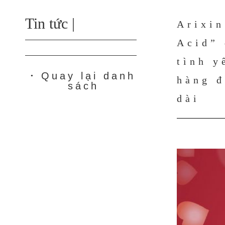
Tin tức |
Arixin
Acid” 
tình y
Quay lại danh
●
hàng đ
sách
dài