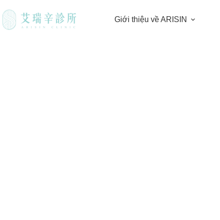
Giới thiệu về ARISIN
Arixin giới thiệu sản phẩm “Love. Mona L
nghiên cứu và sản xuất bởi m