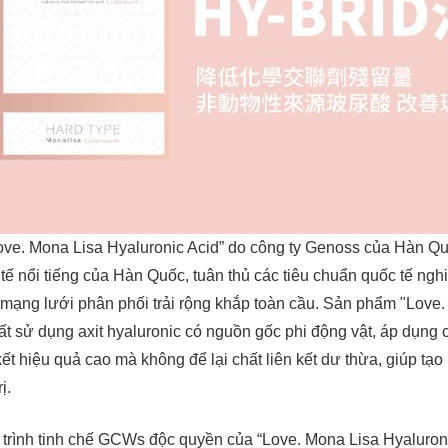
ve. Mona Lisa Hyaluronic Acid” do công ty Genoss của Hàn Qu
 y tế nổi tiếng của Hàn Quốc, tuân thủ các tiêu chuẩn quốc tế ng
i mạng lưới phân phối trải rộng khắp toàn cầu. Sản phẩm "Love
ất sử dụng axit hyaluronic có nguồn gốc phi động vật, áp dụn
 kết hiệu quả cao mà không để lại chất liên kết dư thừa, giúp tạo
ị.
 trình tinh chế GCWs độc quyền của “Love. Mona Lisa Hyaluronic