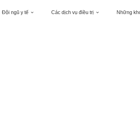
Đội ngũ y tế
Các dịch vụ điều trị
Những kh
isa Hyaluronic Acid” để mang đến cho bạn
ột nhà máy hàng đầu tại Hàn Quốc, đảm bả
THÔNG TIN MỚI.