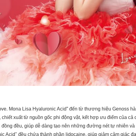
ve. Mona Lisa Hyaluronic Acid” đến từ thương hiệu Genoss hàn
o, chiết xuất từ nguồn gốc phi động vật, kết hợp ưu điểm của c
c đồng đều, giúp dễ dàng tạo nên những đường nét tự nhiên 
ic Acid" đều chứa thành phần lidocaine, giúp giảm cảm giác đau t