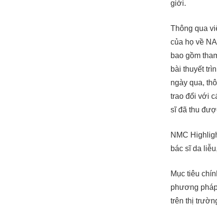
giới.
Thông qua vi
của họ về NA
bao gồm tham
bài thuyết tr
ngày qua, th
trao đổi với 
sĩ đã thu đư
NMC Highligh
bác sĩ da liễ
Mục tiêu chín
phương pháp 
trên thị trườn