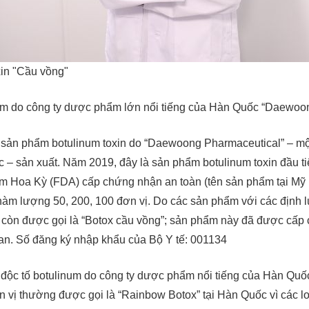
xin "Cầu vồng"
um do công ty dược phẩm lớn nổi tiếng của Hàn Quốc “Daewoon
sản phẩm botulinum toxin do “Daewoong Pharmaceutical” – m
 – sản xuất. Năm 2019, đây là sản phẩm botulinum toxin đầu 
 Hoa Kỳ (FDA) cấp chứng nhận an toàn (tên sản phẩm tại Mỹ l
hàm lượng 50, 200, 100 đơn vị. Do các sản phẩm với các định 
còn được gọi là “Botox cầu vồng”; sản phẩm này đã được cấ
n. Số đăng ký nhập khẩu của Bộ Y tế: 001134
độc tố botulinum do công ty dược phẩm nổi tiếng của Hàn Quố
 vị thường được gọi là “Rainbow Botox” tại Hàn Quốc vì các 