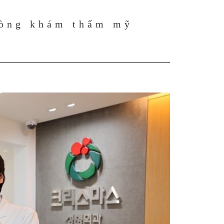
òng khám thẩm mỹ