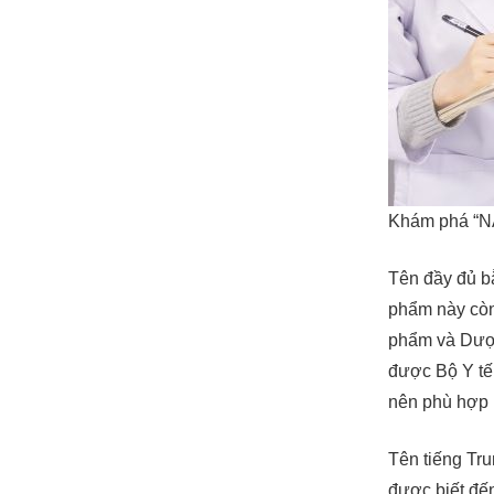
Khám phá “NA
Tên đầy đủ b
phẩm này còn
phẩm và Dược
được Bộ Y tế
nên phù hợp 
Tên tiếng Tr
được biết đế