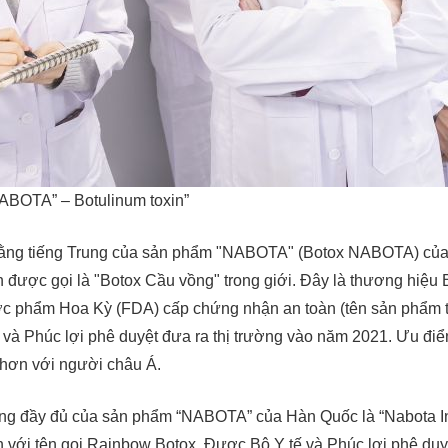
BOTA” – Botulinum toxin”
ằng tiếng Trung của sản phẩm "NABOTA" (Botox NABOTA) của
 được gọi là "Botox Cầu vồng" trong giới. Đây là thương hiệu
 phẩm Hoa Kỳ (FDA) cấp chứng nhận an toàn (tên sản phẩm tạ
 và Phúc lợi phê duyệt đưa ra thị trường vào năm 2021. Ưu đi
hơn với người châu Á.
ung đầy đủ của sản phẩm “NABOTA” của Hàn Quốc là “Nabota Inje
n với tên gọi Rainbow Botox. Được Bộ Y tế và Phúc lợi phê du