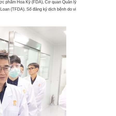
ợc phẩm Hoa Kỳ (FDA), Cơ quan Quản lý
an (TFDA). Số đăng ký dịch bệnh do vi