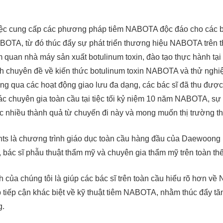
ệc cung cấp các phương pháp tiêm NABOTA độc đáo cho các bác
BOTA, từ đó thúc đẩy sự phát triển thương hiệu NABOTA trên t
 quan nhà máy sản xuất botulinum toxin, đào tạo thực hành t
ình chuyên đề về kiến thức botulinum toxin NABOTA và thử nghi
ông qua các hoạt động giao lưu đa dạng, các bác sĩ đã thu đượ
các chuyên gia toàn cầu tại tiệc tối kỷ niệm 10 năm NABOTA, sự
ợc nhiều thành quả từ chuyến đi này và mong muốn thị trường 
ts là chương trình giáo dục toàn cầu hàng đầu của Daewoong P
u, bác sĩ phẫu thuật thẩm mỹ và chuyên gia thẩm mỹ trên toàn thế
h của chúng tôi là giúp các bác sĩ trên toàn cầu hiểu rõ hơn 
tiếp cận khác biệt về kỹ thuật tiêm NABOTA, nhằm thúc đẩy tă
g.