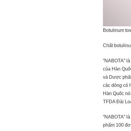
Botulinum to
Chất botulin
“NABOTA” là 
của Hàn Quốc
và Dược phẩm
các dòng có 
Hàn Quốc nó 
TFDA Đài Loa
“NABOTA” là 
phẩm 100 đơn