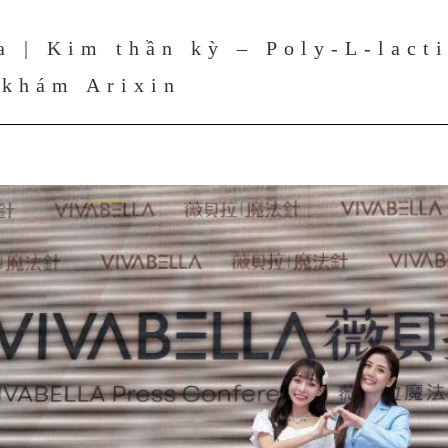
a | Kim thần kỳ – Poly-L-lacti
 khám Arixin