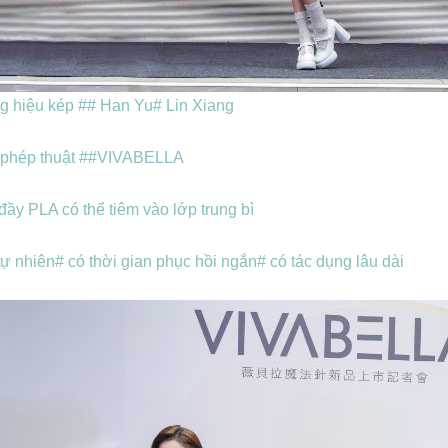
g hiệu kép #
# Han Yu
# Lin Xiang
phép thuật #
#VIVABELLA
đầy PLA có thể tiêm vào lớp trung bì
tự nhiên
# có thời gian phục hồi ngắn
# có tác dụng lâu dài