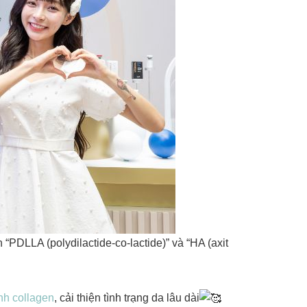
PDLLA (polydilactide-co-lactide)” và “HA (axit
inh collagen
, cải thiện tình trạng da lâu dài