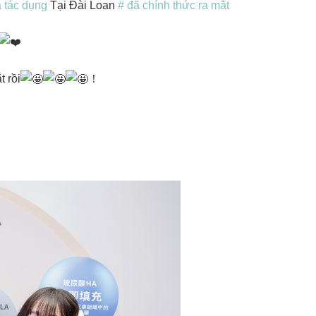
a tác dụng
Tại Đài Loan
# đã chính thức ra mắt
 rồi
！