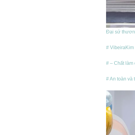
Đại sứ thươn
# Vibeira
Kim 
# – Chất làm 
# An toàn và 