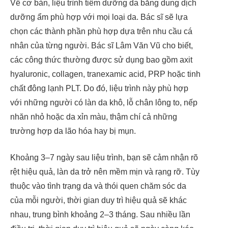
Về cơ bản, liệu trình tiêm dưỡng da bằng dung dịch
dưỡng ẩm phù hợp với mọi loại da. Bác sĩ sẽ lựa
chọn các thành phần phù hợp dựa trên nhu cầu cá
nhân của từng người. Bác sĩ Lâm Văn Vũ cho biết,
các công thức thường được sử dụng bao gồm axit
hyaluronic, collagen, tranexamic acid, PRP hoặc tinh
chất đông lạnh PLT. Do đó, liệu trình này phù hợp
với những người có làn da khô, lỗ chân lông to, nếp
nhăn nhỏ hoặc da xỉn màu, thậm chí cả những
trường hợp da lão hóa hay bị mụn.
Khoảng 3–7 ngày sau liệu trình, bạn sẽ cảm nhận rõ
rệt hiệu quả, làn da trở nên mềm mịn và rạng rỡ. Tùy
thuộc vào tình trạng da và thói quen chăm sóc da
của mỗi người, thời gian duy trì hiệu quả sẽ khác
nhau, trung bình khoảng 2–3 tháng. Sau nhiều lần