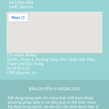
04-2310-3369
LINE: @arisin
Chi nhánh Beitun
Số 931, Đoạn 1, Đường Song Trúc, Quận Bắc Đồn,
Thành phố Đài Trung
04-2435-1111
LINE:
@arisin_sz
BẢN QUYỀN © ARISIN 2026
Nội dung trang web chỉ mang tính chất tham khảo;
phương pháp điều trị và hiệu quả có thể khác nhau
tùy theo từng người, do đó vẫn cần phải được bác sĩ