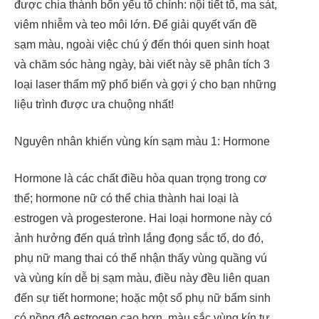
được chia thành bốn yếu tố chính: nội tiết tố, ma sát,
viêm nhiễm và teo môi lớn. Để giải quyết vấn đề
sạm màu, ngoài việc chú ý đến thói quen sinh hoạt
và chăm sóc hàng ngày, bài viết này sẽ phân tích 3
loại laser thẩm mỹ phổ biến và gợi ý cho bạn những
liệu trình được ưa chuộng nhất!
Nguyên nhân khiến vùng kín sạm màu 1: Hormone
Hormone là các chất điều hòa quan trọng trong cơ
thể; hormone nữ có thể chia thành hai loại là
estrogen và progesterone. Hai loại hormone này có
ảnh hưởng đến quá trình lắng đọng sắc tố, do đó,
phụ nữ mang thai có thể nhận thấy vùng quầng vú
và vùng kín dễ bị sạm màu, điều này đều liên quan
đến sự tiết hormone; hoặc một số phụ nữ bẩm sinh
có nồng độ estrogen cao hơn, màu sắc vùng kín tự