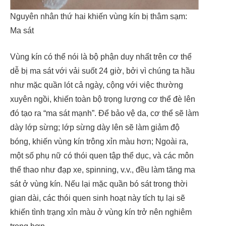
Nguyên nhân thứ hai khiến vùng kín bị thâm sạm:
Ma sát
Vùng kín có thể nói là bộ phận duy nhất trên cơ thể
dễ bị ma sát với vải suốt 24 giờ, bởi vì chúng ta hầu
như mặc quần lót cả ngày, cộng với việc thường
xuyên ngồi, khiến toàn bộ trọng lượng cơ thể đè lên
đó tạo ra “ma sát mạnh”. Để bảo vệ da, cơ thể sẽ làm
dày lớp sừng; lớp sừng dày lên sẽ làm giảm độ
bóng, khiến vùng kín trông xỉn màu hơn; Ngoài ra,
một số phụ nữ có thói quen tập thể dục, và các môn
thể thao như đạp xe, spinning, v.v., đều làm tăng ma
sát ở vùng kín. Nếu lại mặc quần bó sát trong thời
gian dài, các thói quen sinh hoạt này tích tụ lại sẽ
khiến tình trạng xỉn màu ở vùng kín trở nên nghiêm