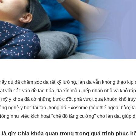
ấy dù đã chăm sóc da rất kỹ lưỡng, làn da vẫn không theo kịp s
ặt với các vấn đề lão hóa, da xỉn màu, nếp nhăn nhỏ và khô rá
m mỹ y khoa đã có những bước đột phá vượt qua khuôn khổ truy
ng nghệ y học tái tạo, trong đó Exosome (tiểu thể ngoại bào) l
iống như việc kích hoạt "chế độ tăng cường" cho làn da, giúp d
là gì? Chìa khóa quan trọng trong quá trình phục hồ