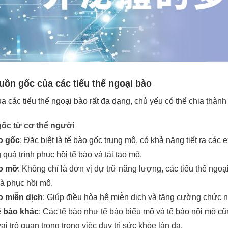
uồn gốc của các tiểu thể ngoại bào
 các tiểu thể ngoại bào rất đa dạng, chủ yếu có thể chia thành 
ốc từ cơ thể người
o gốc
: Đặc biệt là tế bào gốc trung mô, có khả năng tiết ra các
quá trình phục hồi tế bào và tái tạo mô.
o mỡ
: Không chỉ là đơn vị dự trữ năng lượng, các tiểu thể ngo
à phục hồi mô.
o miễn dịch
: Giúp điều hòa hệ miễn dịch và tăng cường chức 
ế bào khác
: Các tế bào như tế bào biểu mô và tế bào nội mô cũn
ai trò quan trọng trong việc duy trì sức khỏe làn da.