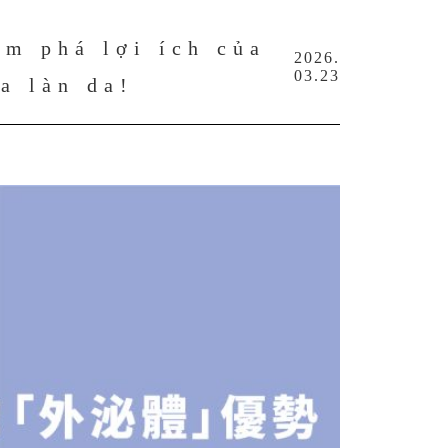
ám phá lợi ích của
2026.
03.23
a làn da!