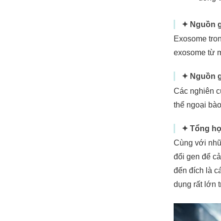
✦ Nguồn g
Exosome trong
exosome từ má
✦ Nguồn g
Các nghiên cứ
thể ngoại bào
✦ Tổng hợ
Cùng với nhữ
đổi gen để cả
đến đích là c
dụng rất lớn 