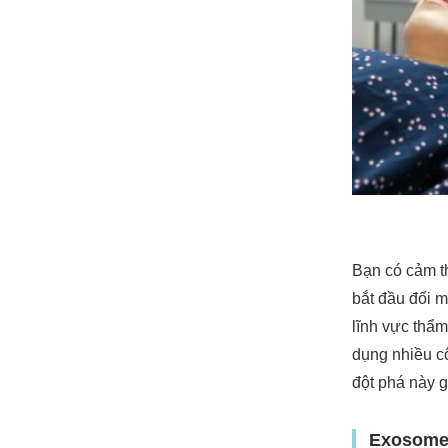
Bạn có cảm th
bắt đầu đối m
lĩnh vực thẩ
dụng nhiều cô
đột phá này g
Exosome 