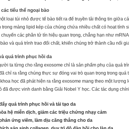
a các tiểu thể ngoại bào
t loại túi nhỏ được tế bào tiết ra để truyền tải thông tin giữa
trong màng lipid kép của chúng chứa nhiều chất có hoạt tính sinh 
 chuyển các phân tử tín hiệu quan trọng, chẳng hạn như mRNA
bào và quá trình trao đổi chất, khiến chúng trở thành cầu nối gi
à quá trình phục hồi da
ười ta từng cho rằng exosome chỉ là sản phẩm phụ của quá trình
ã chỉ ra rằng chúng thực sự đóng vai trò quan trọng trong quá t
khoa học đã phát hiện ra rằng exosome mang theo một lượng lớn
đó đã được vinh danh bằng Giải Nobel Y học. Các tác dụng ch
ẩy quá trình phục hồi và tái tạo da
hòa hệ miễn dịch, giảm các triệu chứng nhạy cảm
phản ứng viêm, làm dịu căng thẳng cho da
hích sản sinh collagen, duy trì độ đàn hồi cho làn da