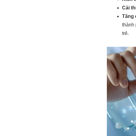
Cải t
Tăng 
thành 
trẻ.