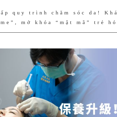
ấp quy trình chăm sóc da! Kh
me”, mở khóa “mật mã” trẻ hó