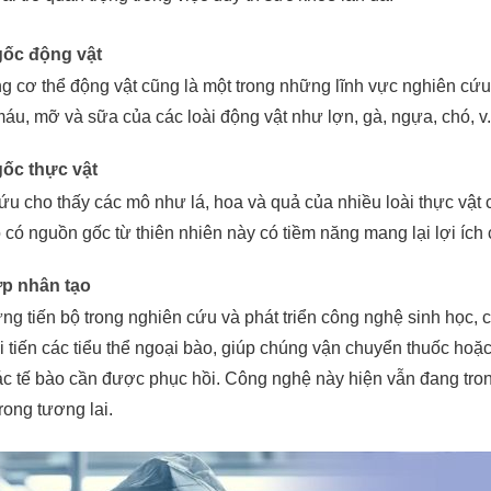
ốc động vật
 cơ thể động vật cũng là một trong những lĩnh vực nghiên cứu 
u, mỡ và sữa của các loài động vật như lợn, gà, ngựa, chó, v.v
ốc thực vật
u cho thấy các mô như lá, hoa và quả của nhiều loài thực vật 
 có nguồn gốc từ thiên nhiên này có tiềm năng mang lại lợi ích
p nhân tạo
ng tiến bộ trong nghiên cứu và phát triển công nghệ sinh học,
i tiến các tiểu thể ngoại bào, giúp chúng vận chuyển thuốc ho
ác tế bào cần được phục hồi. Công nghệ này hiện vẫn đang tron
trong tương lai.