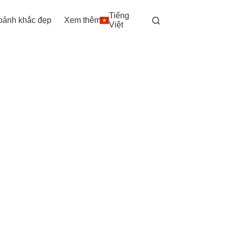
Tiếng
oảnh khắc đẹp
Xem thêm
Việt
hóa “mật mã” trẻ hóa làn da!