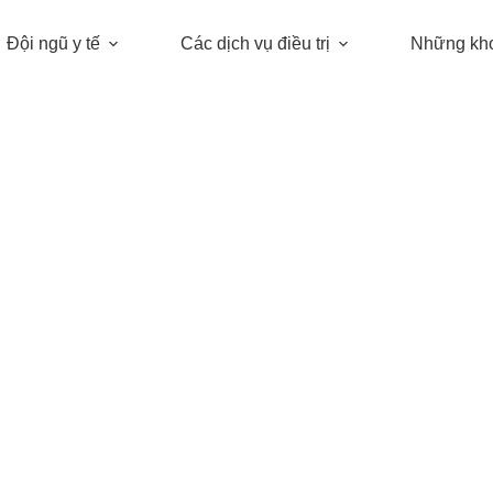
Đội ngũ y tế
Các dịch vụ điều trị
Những kh
 da! Khám phá lợi ích của “exosome”, mở k
THÔNG TIN MỚI.