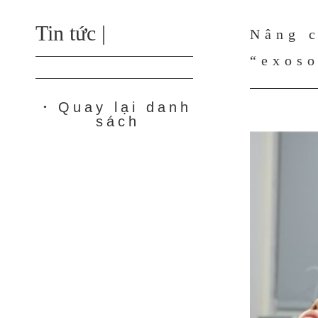
Tin tức |
Nâng c
“exoso
Quay lại danh
●
sách