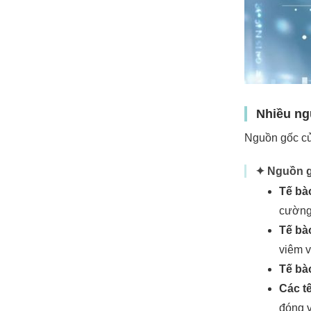
Nhiều ng
Nguồn gốc của
✦ Nguồn g
Tế bà
cường 
Tế bà
viêm v
Tế bà
Các t
đóng v