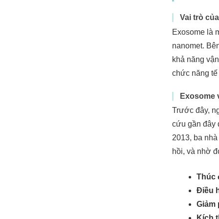
Vai trò củ
Exosome là mộ
nanomet. Bên 
khả năng vận
chức năng tế 
Exosome v
Trước đây, ng
cứu gần đây đ
2013, ba nhà 
hồi, và nhờ 
Thúc đ
Điều 
Giảm 
Kích t