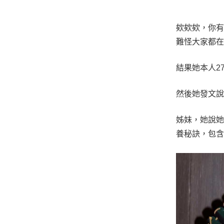
欸欸欸，你有
難怪大家都
結果她本人2
然後她發文
姊妹，她說她
養秘訣，包