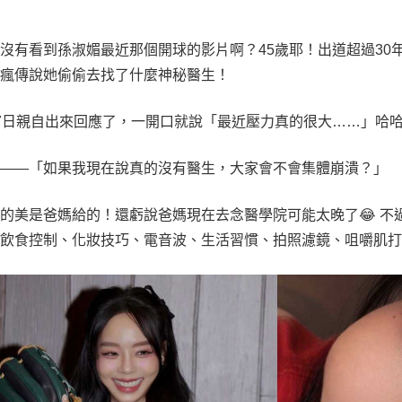
沒有看到孫淑媚最近那個開球的影片啊？45歲耶！出道超過30
在瘋傳說她偷偷去找了什麼神秘醫生！
7日親自出來回應了，一開口就說「最近壓力真的很大……」哈哈
說——「如果我現在說真的沒有醫生，大家會不會集體崩潰？」
的美是爸媽給的！還虧說爸媽現在去念醫學院可能太晚了😂 不
含飲食控制、化妝技巧、電音波、生活習慣、拍照濾鏡、咀嚼肌