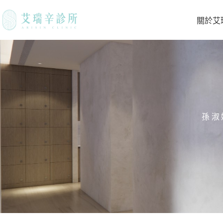
關於艾
孫淑