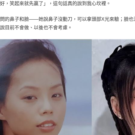
顧好，笑起來就先贏了」，這句話真的說到我心坎裡。
問的鼻子和臉——她說鼻子沒動刀，可以拿頭部X光來驗；臉也
她說目前不會做、以後也不會考慮。