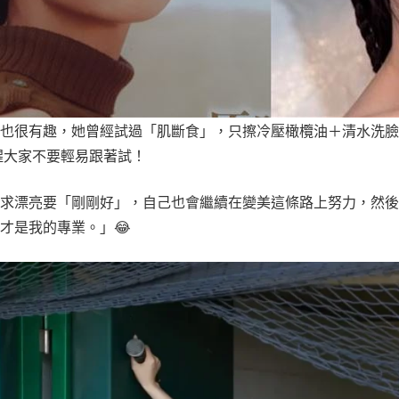
段也很有趣，她曾經試過「肌斷食」，只擦冷壓橄欖油＋清水洗
提醒大家不要輕易跟著試！
追求漂亮要「剛剛好」，自己也會繼續在變美這條路上努力，然
才是我的專業。」😂