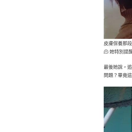
皮膚保養那
🫠 她特別
最後她說，
問題？畢竟這