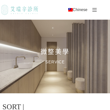
Chinese
微整美學
SERVICE
SORT |