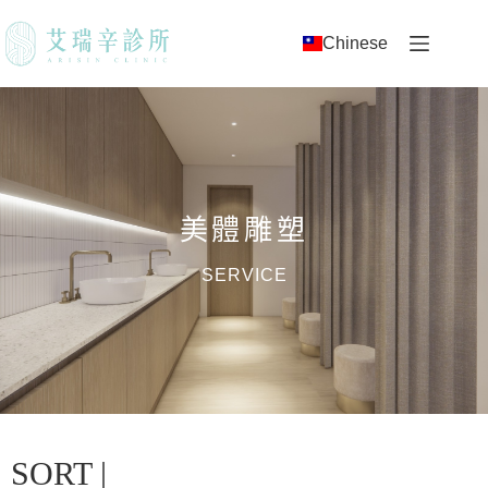
Chinese
美體雕塑
SERVICE
SORT |