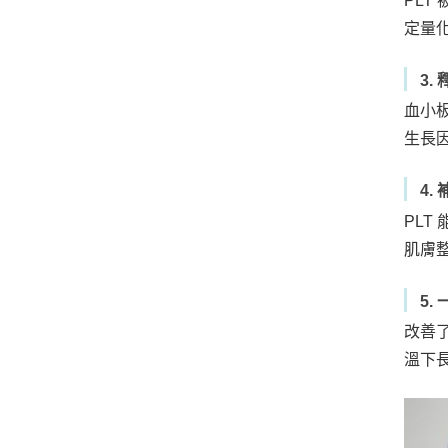
PLT
定量
3
血小板
生長
4
PL
肌膚
5
改善
溫下