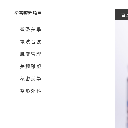
SORT
|
所有療程項目
首
微整美學
電波音波
肌膚管理
美體雕塑
私密美學
整形外科