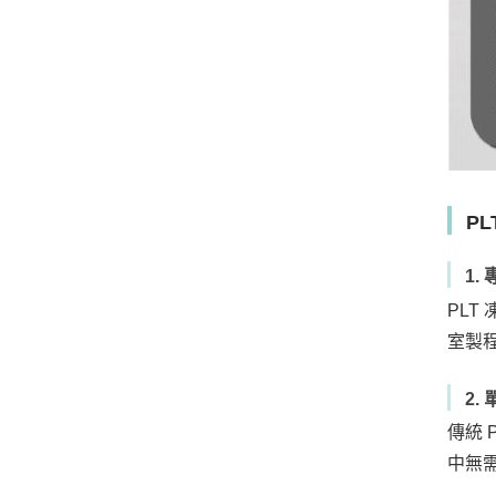
PL
1
PLT
室製
2
傳統 
中無