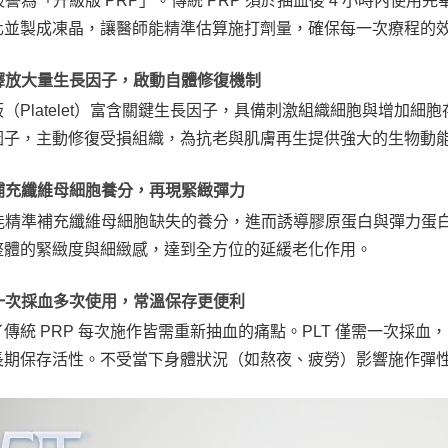
 被譽為「升級版 PRP」。傳統 PRP 須於抽血後 4 小時內使
化並製成凍晶，讓醫師能精準估算施打劑量，確保每一次療程的
. 釋放大量生長因子，啟動自體修復機制
（Platelet）富含關鍵生長因子，具備刺激組織細胞與增加細
因子，主動修復受損組織，為抗老與肌膚再生提供強大的生物動
. 補充纖維母細胞養分，再現緊緻彈力
T 能精準補充纖維母細胞缺失的養分，進而誘導膠原蛋白與彈力
整體的緊緻度與細緻感，達到全方位的延緩老化作用。
. 一次採血多次使用，常溫保存更便利
了傳統 PRP 每次施作皆需重新抽血的痛點。PLT 僅需一次採
長期保存活性。不受當下身體狀況（如熬夜、疲勞）影響施作彈