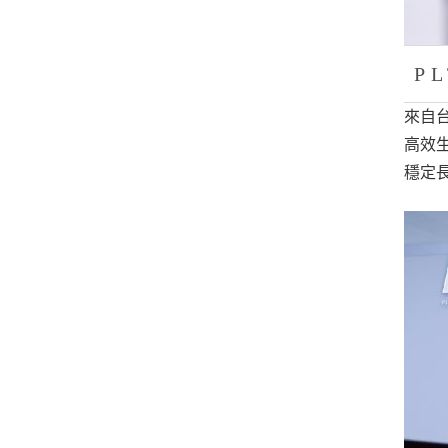
P
來自
高效
穩定