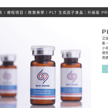
頁
/
療程項目
/
微整美學
/ PLT 生長因子凍晶｜升級版 PR
P
艾
衡
小
使
奇