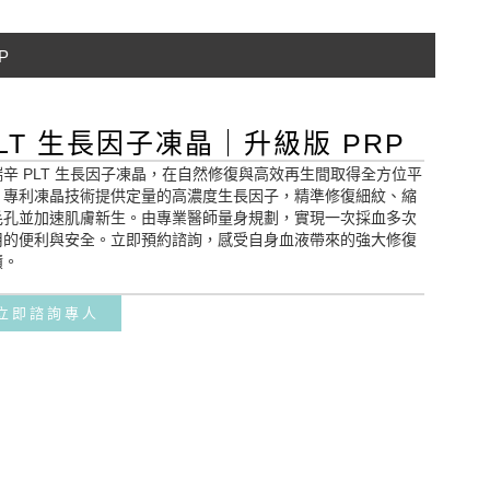
P
LT 生長因子凍晶｜升級版 PRP
瑞辛 PLT 生長因子凍晶，在自然修復與高效再生間取得全方位平
。專利凍晶技術提供定量的高濃度生長因子，精準修復細紋、縮
毛孔並加速肌膚新生。由專業醫師量身規劃，實現一次採血多次
用的便利與安全。立即預約諮詢，感受自身血液帶來的強大修復
蹟。
立即諮詢專人