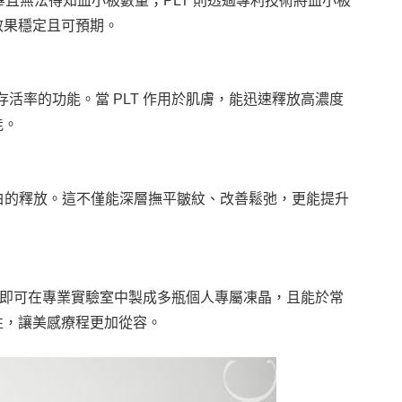
用完畢且無法得知血小板數量；PLT 則透過專利技術將血小板
效果穩定且可預期。
胞存活率的功能。當 PLT 作用於肌膚，能迅速釋放高濃度
能。
蛋白的釋放。這不僅能深層撫平皺紋、改善鬆弛，更能提升
血，即可在專業實驗室中製成多瓶個人專屬凍晶，且能於常
性，讓美感療程更加從容。