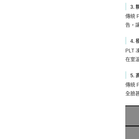
3.
傳統 
告，
4.
PLT
在室
5
傳統 
全臉