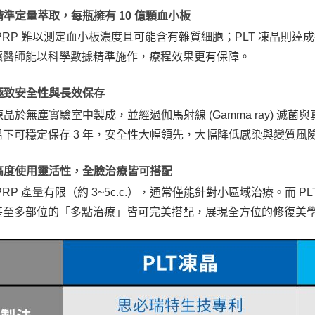
 精準定量萃取，每瓶擁有 10 億顆血小板
PRP 難以測定血小板濃度且可能含有雜質細胞；PLT 凍晶則達
讓醫師能以科學數據精準施作，療程效果更有保障。
 極致安全性與長效保存
 凍晶於無塵實驗室中製成，並經過伽馬射線 (Gamma ray) 滅
溫下可穩定保存 3 年，安全性大幅領先，大幅降低感染與變質風
. 高度使用靈活性，全臉治療皆可搭配
PRP 產量有限（約 3~5c.c.），通常僅能針對小區域治療。而
甚至多部位的「多點治療」皆可完美搭配，展現全方位的修復美