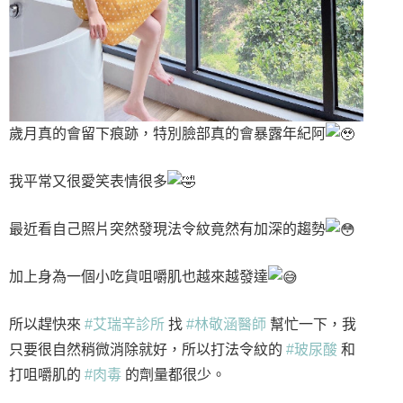
歲月真的會留下痕跡，特別臉部真的會暴露年紀阿
我平常又很愛笑表情很多
最近看自己照片突然發現法令紋竟然有加深的趨勢
加上身為一個小吃貨咀嚼肌也越來越發達
所以趕快來
#艾瑞辛診所
找
#林敬涵醫師
幫忙一下，我
只要很自然稍微消除就好，所以打法令紋的
#玻尿酸
和
打咀嚼肌的
#肉毒
的劑量都很少。