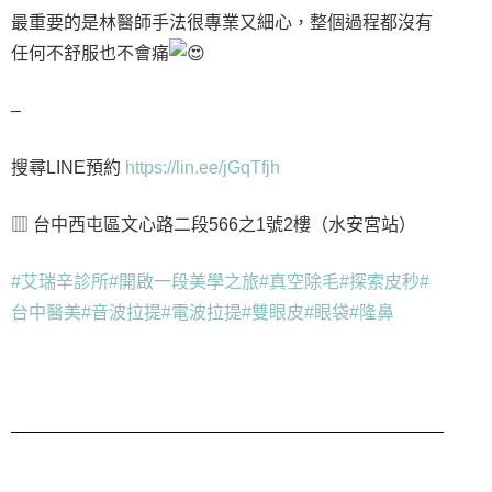
最重要的是林醫師手法很專業又細心，整個過程都沒有
任何不舒服也不會痛
–
搜尋LINE預約
https://lin.ee/jGqTfjh
▥ 台中西屯區文心路二段566之1號2樓（水安宮站）
#艾瑞辛診所
#開啟一段美學之旅
#真空除毛
#探索皮秒
#
台中醫美
#音波拉提
#電波拉提
#雙眼皮
#眼袋
#隆鼻