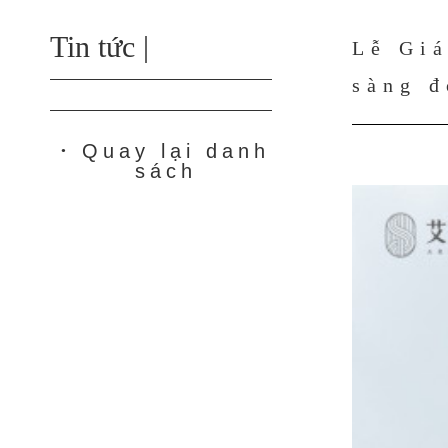
Tin tức |
Lễ Giá
sàng đ
Quay lại danh
●
sách