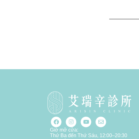
Giờ mở cửa:
Thứ Ba đến Thứ Sáu, 12:00–20:30