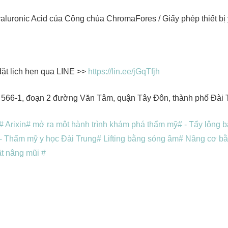
luronic Acid của Công chúa ChromaFores / Giấy phép thiết bị 
đặt lịch hẹn qua LINE >>
https://lin.ee/jGqTfjh
 566-1, đoạn 2 đường Văn Tâm, quận Tây Đôn, thành phố Đài 
 Arixin
# mở ra một hành trình khám phá thẩm mỹ
# - Tẩy lông 
 - Thẩm mỹ y học Đài Trung
# Lifting bằng sóng âm
# Nâng cơ bằ
t nâng mũi #