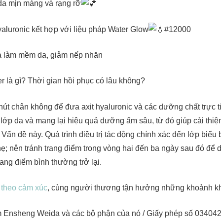
 da mịn màng và rạng rỡ
yaluronic kết hợp với liệu pháp Water Glow
#12000
 làm mềm da, giảm nếp nhăn
ler là gì? Thời gian hồi phục có lâu không?
út chân không để đưa axit hyaluronic và các dưỡng chất trực t
 lớp da và mang lại hiệu quả dưỡng ẩm sâu, từ đó giúp cải thi
Vấn đề này. Quá trình điều trị tác động chính xác đến lớp biểu bì
hẹ; nên tránh trang điểm trong vòng hai đến ba ngày sau đó để
trang điểm bình thường trở lại.
 theo cảm xúc
, cùng người thương tận hưởng những khoảnh k
m Ensheng Weida và các bộ phận của nó / Giấy phép số 034042 c