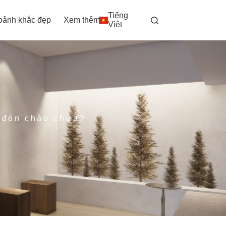
Tiếng
oảnh khắc đẹp
Xem thêm
Việt
g đón chào chưa?