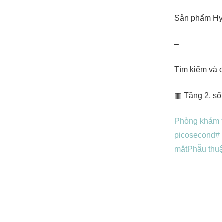
Sản phẩm Hya
–
Tìm kiếm và 
▥ Tầng 2, số
Phòng khám #
picosecond
#
mắt
Phẫu thuậ