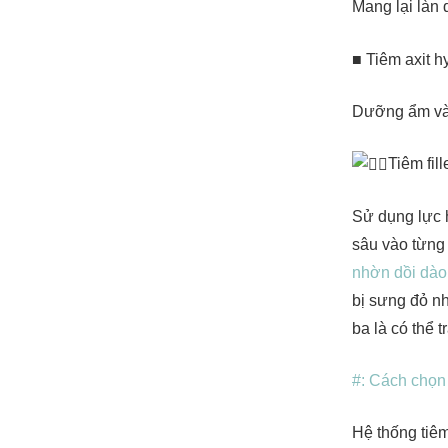
Mang lại làn
■ Tiêm axit h
Dưỡng ẩm và
Tiêm fil
Sử dụng lực h
sâu vào từng
nhờn dồi dào
bị sưng đỏ n
ba là có thể 
#: Cách chọn
Hệ thống tiê