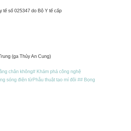
y tế số 025347 do Bộ Y tế cấp
Trung (ga Thủy An Cung)
bằng chân không
# Khám phá công nghệ
ng sóng điện từ
Phẫu thuật tạo mí đôi #
# Bọng