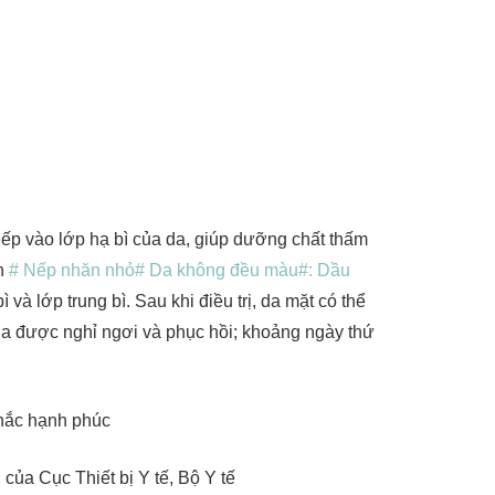
iếp vào lớp hạ bì của da, giúp dưỡng chất thấm
ện
# Nếp nhăn nhỏ
# Da không đều màu
#: Dầu
 và lớp trung bì. Sau khi điều trị, da mặt có thể
 da được nghỉ ngơi và phục hồi; khoảng ngày thứ
hắc hạnh phúc
ủa Cục Thiết bị Y tế, Bộ Y tế