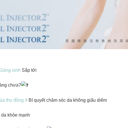
Giáng sinh
Sắp tới
sàng chưa?
ùa thu đông #
Bí quyết chăm sóc da không giấu diếm
n da khỏe mạnh