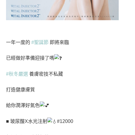
一年一度的
#聖誕節
即將來臨
已經做好準備迎接了嗎
#秋冬嚴選
養膚密技不私藏
打造健康膚質
給你潤澤好氣色
■ 玻尿酸X水光注射
#12000