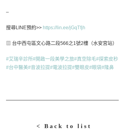
–
搜尋LINE預約>>
https://lin.ee/jGqTfjh
▥ 台中西屯區文心路二段566之1號2樓（水安宮站）
#艾瑞辛診所
#開啟一段美學之旅
#真空除毛
#探索皮秒
#台中醫美
#音波拉提
#電波拉提
#雙眼皮
#眼袋
#隆鼻
< Back to list