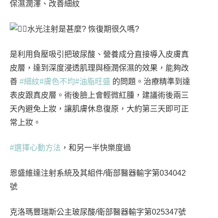
保濕潤澤、改善細紋
水光注射是甚麼? 恢復期很久嗎?
是利用負壓吸引把玻尿酸、營養成分直接導入皮膚真
皮層，達到深度浸透肌理與極潤保濕的效果，能夠改
善
#細紋
#膚色不均
#油脂旺盛
的問題。治療精準到達
表皮跟真皮層。術後臉上會輕微紅腫，建議術後兩三
天內避免上妝，讓肌膚休息復原，大約第三天即可正
常上妝。
#選擇心動方法
，和另一半快樂度過
恩盛維達注射系統及其組件/衛部醫器輸字第034042
號
克洛瑪豐瑞斯公主玻尿酸/衛部醫器輸字第025347號