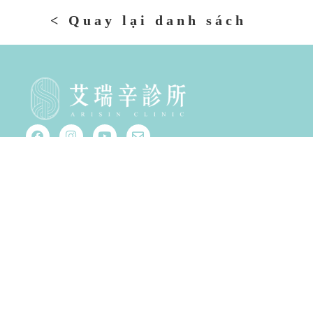
< Quay lại danh sách
Giờ mở cửa:
Thứ Ba đến Thứ Sáu, 12:00–20:30
Thứ Bảy 09:00–17:30
Đóng cửa từ Chủ nhật đến Thứ hai
Hộp thư hỗ trợ khách hàng:
arisinclinic@gmail.com