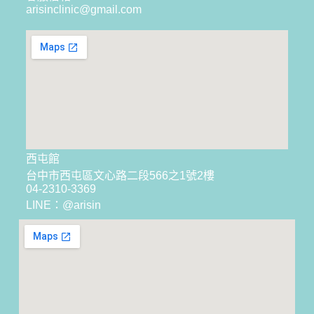
女兒要以媽媽為榜樣，這個動作讓她覺得窩心，所以
她很有信心老公愛她的內在勝過外在。
原文分享自:
美到不科學！揭開47歲梁詠琪凍齡秘訣：
多吃原型食物、保持心情平靜 | ET Fashion |
ETtoday新聞雲
< Back to list