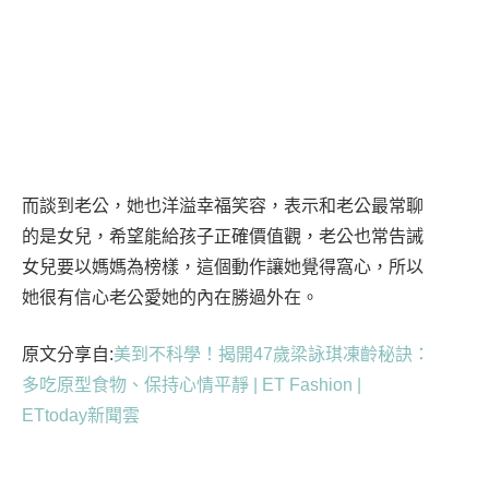
除了以上，她保持著吃素的習慣，烹調方式盡量是水
煮清蒸，煎和炸的食物很少出現在家裡，既然沒有吃
肉，那麼蔬菜就多吃一點，進而培養小孩喜歡吃蔬菜
的習慣，像是她女兒最愛的就是花椰菜。
她強調要有好的狀態，心情一定要好，像是今年就有
去禪修打坐，對她的內心平靜有很大的幫助，時刻提
醒自己要活在當下，有時候煩惱是自找的，不要想過
去也不需要想未來，專注於現在就好。