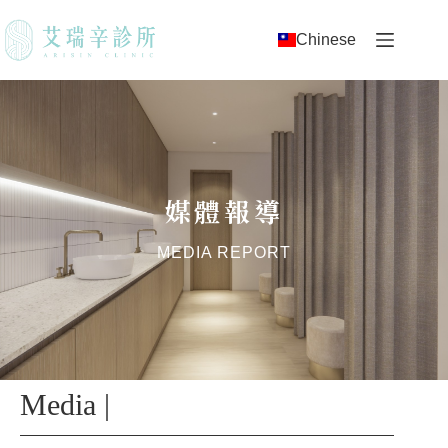
Chinese
媒體報導
MEDIA REPORT
Media |