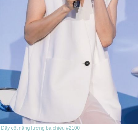
｜
Dãy cột năng lượng ba chiều #2100