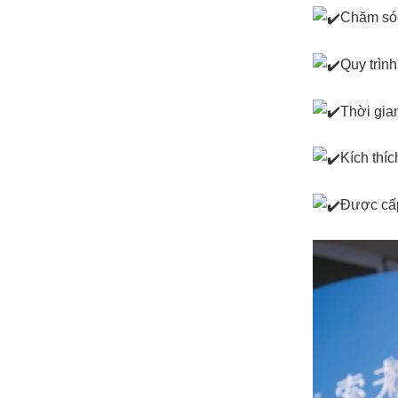
Chăm só
Quy trình
Thời gia
Kích thíc
Được cấp