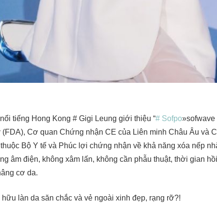
nổi tiếng Hong Kong # Gigi Leung giới thiệu “
# Sofpo
»sofwave
 (FDA), Cơ quan Chứng nhận CE của Liên minh Châu Âu và 
thuộc Bộ Y tế và Phúc lợi chứng nhận về khả năng xóa nếp nhă
ng âm điện, không xâm lấn, không cần phẫu thuật, thời gian hồ
nâng cơ da.
hữu làn da săn chắc và vẻ ngoài xinh đẹp, rạng rỡ?!