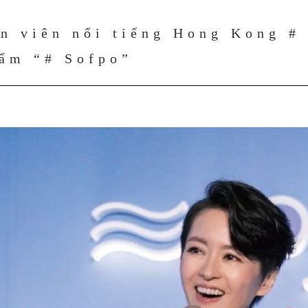
n viên nổi tiếng Hong Kong # 
hẩm “# Sofpo”