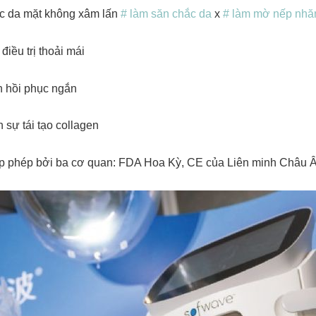
c da mặt không xâm lấn
# làm săn chắc da
x
# làm mờ nếp nhă
 điều trị thoải mái
n hồi phục ngắn
h sự tái tạo collagen
 phép bởi ba cơ quan: FDA Hoa Kỳ, CE của Liên minh Châu 