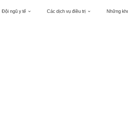
Đội ngũ y tế
Các dịch vụ điều trị
Những kh
Báo chí đưa tin
BÁO CÁO TRUYỀN THÔNG