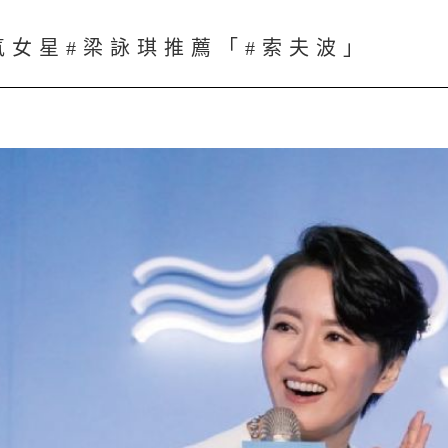
氣女星#梁詠琪推薦「#索夫波」