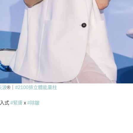
索夫波
®｜
#2100排立體能量柱
侵入式
#緊膚
x
#除皺