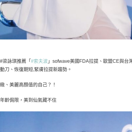
#梁詠琪推薦「
#索夫波
」sofwave美國FDA拉提、歐盟CE與
動刀、恢復期短,緊膚拉提新趨勢。
緊緻、美麗高顏值的自己？！
被年齡侷限，美到仙氣藏不住