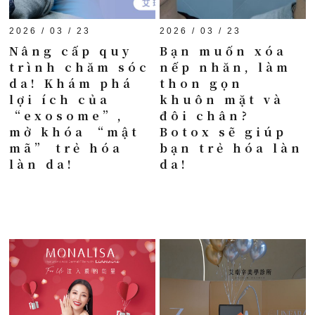
2026 / 03 / 23
2026 / 03 / 23
Nâng cấp quy
Bạn muốn xóa
trình chăm sóc
nếp nhăn, làm
da! Khám phá
thon gọn
lợi ích của
khuôn mặt và
“exosome”,
đôi chân?
mở khóa “mật
Botox sẽ giúp
mã” trẻ hóa
bạn trẻ hóa làn
làn da!
da!