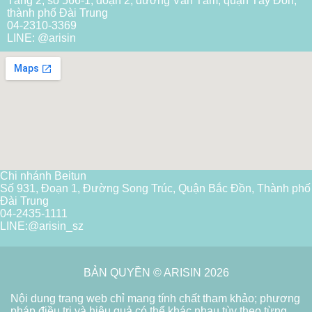
Tầng 2, số 566-1, đoạn 2, đường Văn Tâm, quận Tây Đôn,
thành phố Đài Trung
04-2310-3369
LINE: @arisin
Chi nhánh Beitun
Số 931, Đoạn 1, Đường Song Trúc, Quận Bắc Đồn, Thành phố
Đài Trung
04-2435-1111
LINE:
@arisin_sz
BẢN QUYỀN © ARISIN 2026
Nội dung trang web chỉ mang tính chất tham khảo; phương
pháp điều trị và hiệu quả có thể khác nhau tùy theo từng