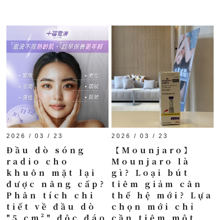
2026 / 03 / 23
2026 / 03 / 23
Đầu dò sóng
【Mounjaro】
radio cho
Mounjaro là
khuôn mặt lại
gì? Loại bút
được nâng cấp?
tiêm giảm cân
Phân tích chi
thế hệ mới? Lựa
tiết về đầu dò
chọn mới chỉ
"5 cm²" độc đáo
cần tiêm một