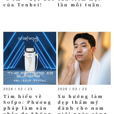
của Tenbei!
lần mỗi tuần.
2026 / 03 / 23
2026 / 03 / 23
Tìm hiểu về
Xu hướng làm
Sofpo: Phương
đẹp thẩm mỹ
pháp làm săn
dành cho nam
chắc da không
giới ngày càng