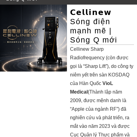
𝗖𝗲𝗹𝗹𝗶𝗻𝗲𝘄
Sóng điện
mạnh mẽ |
Sóng Q mới
Cellinew Sharp
Radiofrequency (còn được
gọi là “Sharp Lift”), do công ty
niêm yết trên sàn KOSDAQ
của Hàn Quốc
VioL
Medical
(Thành lập năm
2009, được mệnh danh là
“Apple của ngành RF”) đã
nghiên cứu và phát triển, ra
mắt vào năm 2023 và được
Cục Quản lý Thực phẩm và