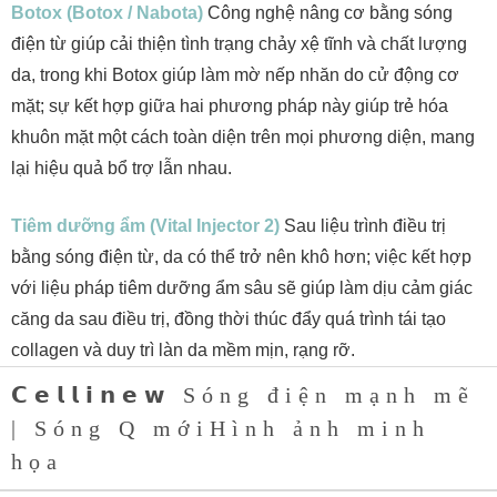
Botox (Botox / Nabota)
Công nghệ nâng cơ bằng sóng
điện từ giúp cải thiện tình trạng chảy xệ tĩnh và chất lượng
da, trong khi Botox giúp làm mờ nếp nhăn do cử động cơ
mặt; sự kết hợp giữa hai phương pháp này giúp trẻ hóa
khuôn mặt một cách toàn diện trên mọi phương diện, mang
lại hiệu quả bổ trợ lẫn nhau.
Tiêm dưỡng ẩm (Vital Injector 2)
Sau liệu trình điều trị
bằng sóng điện từ, da có thể trở nên khô hơn; việc kết hợp
với liệu pháp tiêm dưỡng ẩm sâu sẽ giúp làm dịu cảm giác
căng da sau điều trị, đồng thời thúc đẩy quá trình tái tạo
collagen và duy trì làn da mềm mịn, rạng rỡ.
𝗖𝗲𝗹𝗹𝗶𝗻𝗲𝘄 Sóng điện mạnh mẽ
| Sóng Q mớiHình ảnh minh
họa