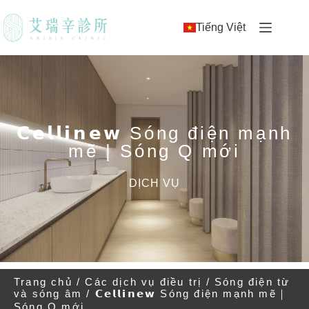
Tiếng Việt
𝗖𝗲𝗹𝗹𝗶𝗻𝗲𝘄 Sóng điện mạnh
mẽ | Sóng Q mới
DỊCH VỤ
Trang chủ
/
Các dịch vụ điều trị
/
Sóng điện từ
và sóng âm
/ 𝗖𝗲𝗹𝗹𝗶𝗻𝗲𝘄 Sóng điện mạnh mẽ｜
Sóng Q mới