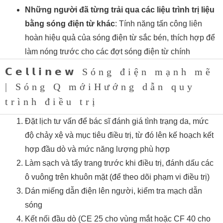
Những người đã từng trải qua các liệu trình trị liệu
bằng sóng điện từ khác
: Tính năng tấn công liên
hoàn hiệu quả của sóng điện từ sắc bén, thích hợp để
làm nóng trước cho các đợt sóng điện từ chính
𝗖𝗲𝗹𝗹𝗶𝗻𝗲𝘄 Sóng điện mạnh mẽ
| Sóng Q mớiHướng dẫn quy
trình điều trị
Đặt lịch tư vấn để bác sĩ đánh giá tình trạng da, mức
độ chảy xệ và mục tiêu điều trị, từ đó lên kế hoạch kết
hợp đầu dò và mức năng lượng phù hợp
Làm sạch và tẩy trang trước khi điều trị, đánh dấu các
ô vuông trên khuôn mặt (để theo dõi phạm vi điều trị)
Dán miếng dẫn điện lên người, kiểm tra mạch dẫn
sóng
Kết nối đầu dò (CE 25 cho vùng mắt hoặc CF 40 cho