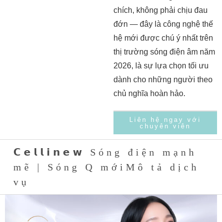
chích, không phải chịu đau
đớn — đây là công nghệ thế
hệ mới được chú ý nhất trên
thị trường sóng điện âm năm
2026, là sự lựa chọn tối ưu
dành cho những người theo
chủ nghĩa hoàn hảo.
Liên hệ ngay với
chuyên viên
𝗖𝗲𝗹𝗹𝗶𝗻𝗲𝘄 Sóng điện mạnh
mẽ | Sóng Q mớiMô tả dịch
vụ