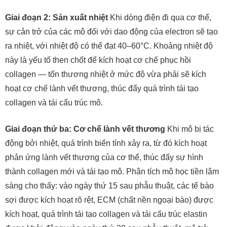
Giai đoạn 2: Sản xuất nhiệt
Khi dòng điện đi qua cơ thể,
sự cản trở của các mô đối với dao động của electron sẽ tạo
ra nhiệt, với nhiệt độ có thể đạt 40–60°C. Khoảng nhiệt độ
này là yếu tố then chốt để kích hoạt cơ chế phục hồi
collagen — tổn thương nhiệt ở mức độ vừa phải sẽ kích
hoạt cơ chế lành vết thương, thúc đẩy quá trình tái tạo
collagen và tái cấu trúc mô.
Giai đoạn thứ ba: Cơ chế lành vết thương
Khi mô bị tác
động bởi nhiệt, quá trình biến tính xảy ra, từ đó kích hoạt
phản ứng lành vết thương của cơ thể, thúc đẩy sự hình
thành collagen mới và tái tạo mô. Phân tích mô học tiền lâm
sàng cho thấy: vào ngày thứ 15 sau phẫu thuật, các tế bào
sợi được kích hoạt rõ rệt, ECM (chất nền ngoại bào) được
kích hoạt, quá trình tái tạo collagen và tái cấu trúc elastin