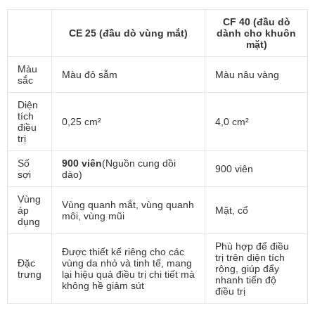
CF 40 (đầu dò
CE 25 (đầu dò vùng mắt)
dành cho khuôn
mặt)
Màu
Màu đỏ sẫm
Màu nâu vàng
sắc
Diện
tích
0,25 cm²
4,0 cm²
điều
trị
Số
900 viên
(Nguồn cung dồi
900 viên
sợi
dào)
Vùng
Vùng quanh mắt, vùng quanh
áp
Mặt, cổ
môi, vùng mũi
dụng
Phù hợp để điều
Được thiết kế riêng cho các
trị trên diện tích
Đặc
vùng da nhỏ và tinh tế, mang
rộng, giúp đẩy
trưng
lại hiệu quả điều trị chi tiết mà
nhanh tiến độ
không hề giảm sút
điều trị