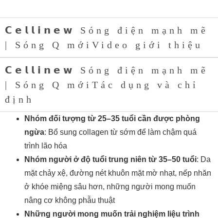
𝗖𝗲𝗹𝗹𝗶𝗻𝗲𝘄 Sóng điện mạnh mẽ
| Sóng Q mớiVideo giới thiệu
𝗖𝗲𝗹𝗹𝗶𝗻𝗲𝘄 Sóng điện mạnh mẽ
| Sóng Q mớiTác dụng và chỉ
định
Nhóm đối tượng từ 25–35 tuổi cần được phòng
ngừa
: Bổ sung collagen từ sớm để làm chậm quá
trình lão hóa
Nhóm người ở độ tuổi trung niên từ 35–50 tuổi
: Da
mặt chảy xệ, đường nét khuôn mặt mờ nhạt, nếp nhăn
ở khóe miệng sâu hơn, những người mong muốn
nâng cơ không phẫu thuật
Những người mong muốn trải nghiệm liệu trình