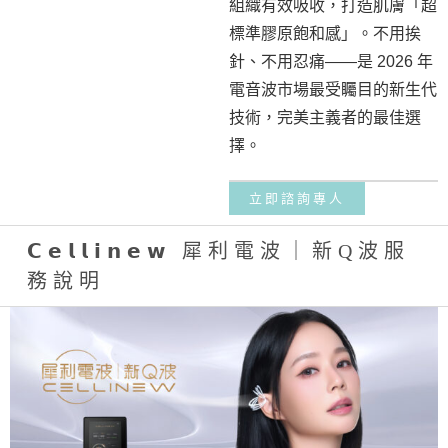
組織有效吸收，打造肌膚「超
標準膠原飽和感」。不用挨
針、不用忍痛——是 2026 年
電音波市場最受矚目的新生代
技術，完美主義者的最佳選
擇。
立即諮詢專人
𝗖𝗲𝗹𝗹𝗶𝗻𝗲𝘄 犀利電波｜新Q波服
務說明