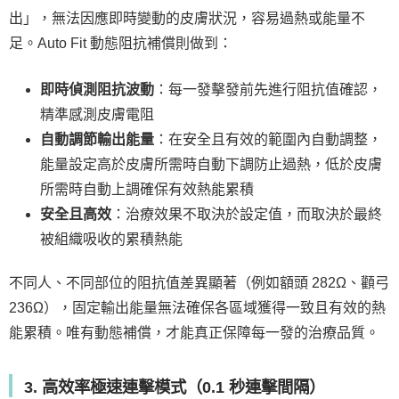
出」，無法因應即時變動的皮膚狀況，容易過熱或能量不
足。Auto Fit 動態阻抗補償則做到：
即時偵測阻抗波動
：每一發擊發前先進行阻抗值確認，
精準感測皮膚電阻
自動調節輸出能量
：在安全且有效的範圍內自動調整，
能量設定高於皮膚所需時自動下調防止過熱，低於皮膚
所需時自動上調確保有效熱能累積
安全且高效
：治療效果不取決於設定值，而取決於最終
被組織吸收的累積熱能
不同人、不同部位的阻抗值差異顯著（例如額頭 282Ω、顴弓
236Ω），固定輸出能量無法確保各區域獲得一致且有效的熱
能累積。唯有動態補償，才能真正保障每一發的治療品質。
3. 高效率極速連擊模式（0.1 秒連擊間隔）