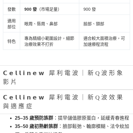
發數
900 發
（市場足量）
900 發
適用
眼周、唇周、鼻部
臉部、頸部
部位
專為精細小範圍設計，細節
適合較大面積治療，可
特色
治療效果不打折
加速療程流程
𝗖𝗲𝗹𝗹𝗶𝗻𝗲𝘄 犀利電波｜新Q波形象
影片
𝗖𝗲𝗹𝗹𝗶𝗻𝗲𝘄 犀利電波｜新Q波效果
與適應症
25–35 歲預防族群
：提早儲值膠原蛋白，延緩青春進程
35–50 歲初熟齡族群
：臉部鬆弛、輪廓模糊、法令紋加