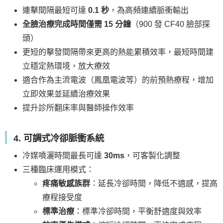
連擊間隔最短可達
0.1 秒
，為高頻連續脈衝輸出
全臉治療完成時間僅需 15 分鐘
（900 發 CF40 臉部探
頭）
更短的擊發間隔帶來更高的熱能累積效率，最短時間建
立穩定熱環境，放大療效
適合作為主流電波（鳳凰電波等）的前預熱療程，增加
立即效果並延續治療效果
提升診所翻床率與醫師操作效率
4. 可調式冷卻脈衝系統
冷媒噴灑時間最長可達
30ms
，可客製化調整
三種臨床運用模式：
疼痛敏感族群
：延長冷卻時間，降低不適感，提高
療程接受度
標準治療
：標準冷卻時間，平衡舒適度與效率