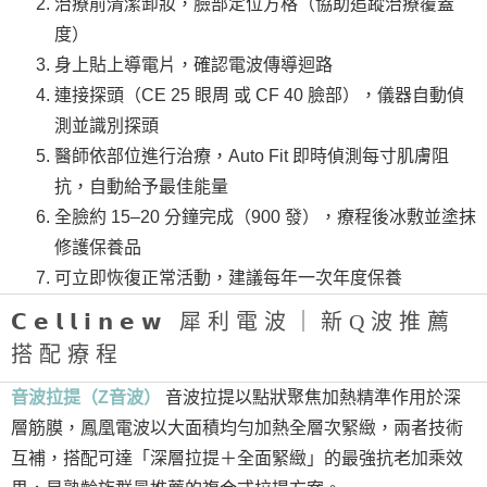
治療前清潔卸妝，臉部定位方格（協助追蹤治療覆蓋
度）
身上貼上導電片，確認電波傳導迴路
連接探頭（CE 25 眼周 或 CF 40 臉部），儀器自動偵
測並識別探頭
醫師依部位進行治療，Auto Fit 即時偵測每寸肌膚阻
抗，自動給予最佳能量
全臉約 15–20 分鐘完成（900 發），療程後冰敷並塗抹
修護保養品
可立即恢復正常活動，建議每年一次年度保養
𝗖𝗲𝗹𝗹𝗶𝗻𝗲𝘄 犀利電波｜新Q波推薦
搭配療程
音波拉提（Z音波）
音波拉提以點狀聚焦加熱精準作用於深
層筋膜，鳳凰電波以大面積均勻加熱全層次緊緻，兩者技術
互補，搭配可達「深層拉提＋全面緊緻」的最強抗老加乘效