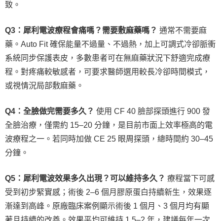
致。
Q3：犀利電波療程會痛嗎？需要敷麻藥嗎？
通常不需要麻
藥。Auto Fit 確保能量不過量、不過熱，加上可調式冷卻脈衝
系統同步保護表皮，多數患者可在無麻藥狀況下舒適完成療
程。對疼痛較敏感者，可要求醫師選用較長冷卻時間模式，
或視情況局部敷麻藥。
Q4：全臉做完需要多久？
使用 CF 40 臉部探頭進行 900 發
全臉治療，僅需約 15–20 分鐘，是目前市面上效率極高的電
波療程之一。若同時加做 CE 25 眼周探頭，總時間約 30–45
分鐘。
Q5：犀利電波效果多久出現？可以維持多久？
療程當下可感
受到初步緊實感；術後 2–6 個月膠原蛋白持續新生，效果逐
漸達到高峰。原廠臨床案例顯示術後 1 個月、3 個月均有顯
著且持續的改善。效果平均可維持 1.5–2 年，建議每年一次