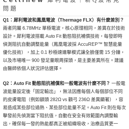
𝗖𝗲𝗹𝗹𝗶𝗻𝗲𝘄 犀利電波｜新Q波常見
問題
Q1：犀利電波和鳳凰電波（Thermage FLX）有什麼差別？
兩者同屬 6.78MHz 單極電波，核心原理相同，差異在於技術
設計。犀利電波搭載 Auto Fit 動態阻抗補償技術，每發即時
偵測阻抗自動調整能量（鳳凰電波採 AccuREP™ 智慧能量
優化技術），加上 0.1 秒極速連擊模式讓全臉僅需 15 分鐘，
以及市場唯一 900 發足量眼周探頭，是主要差異所在。建議
由醫師依個人狀況評估選擇。
Q2：Auto Fit 動態阻抗補償和一般電波有什麼不同？
一般電
波能量設定後「固定輸出」，無法因應每個人每個部位不同
的皮膚電阻（例如額頭 282Ω vs 顴弓 236Ω 差異顯著），容
易造成某些部位過熱、某些部位能量不足。Auto Fit 則在每次
擊發前先偵測當下阻抗值，自動在安全有效範圍內調整輸
出，確保每一發的熱能都真正被組織吸收，治療品質更一