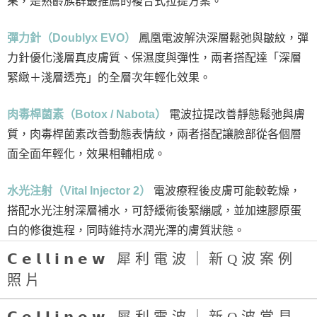
果，是熟齡族群最推薦的複合式拉提方案。
彈力針（Doublyx EVO）
鳳凰電波解決深層鬆弛與皺紋，彈
力針優化淺層真皮膚質、保濕度與彈性，兩者搭配達「深層
緊緻＋淺層透亮」的全層次年輕化效果。
肉毒桿菌素（Botox / Nabota）
電波拉提改善靜態鬆弛與膚
質，肉毒桿菌素改善動態表情紋，兩者搭配讓臉部從各個層
面全面年輕化，效果相輔相成。
水光注射（Vital Injector 2）
電波療程後皮膚可能較乾燥，
搭配水光注射深層補水，可舒緩術後緊繃感，並加速膠原蛋
白的修復進程，同時維持水潤光澤的膚質狀態。
𝗖𝗲𝗹𝗹𝗶𝗻𝗲𝘄 犀利電波｜新Q波案例
照片