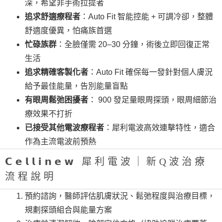
深，希望非手術拉提者
追求舒適療程者
：Auto Fit 智能控能 + 可調冷卻，整體
舒適度優異，怕痛族首選
忙碌族群
：全臉僅需 20–30 分鐘，術後立即回復正常
生活
追求精確客製化者
：Auto Fit 確保每一發針對個人膚況
給予最佳能量，告別能量盲點
有眼周鬆弛困擾者
： 900 發足量眼周探頭，眼周細節治
療效果不打折
已接受其他電波療程者
：犀利電波高效連擊特性，適合
作為主流電波前預熱
𝗖𝗲𝗹𝗹𝗶𝗻𝗲𝘄 犀利電波｜新Q波治療
流程說明
預約諮詢，醫師評估肌膚狀況、鬆弛程度與治療目標，
規劃探頭組合與能量方案