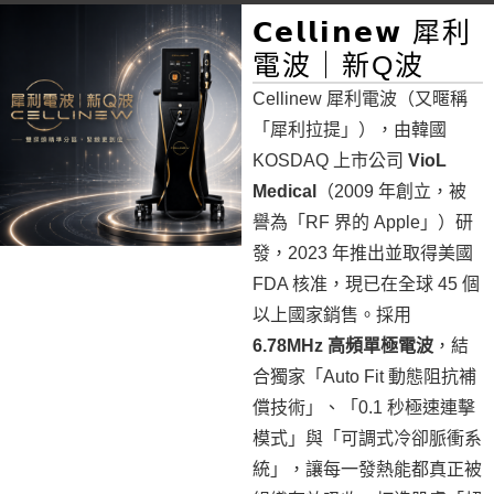
𝗖𝗲𝗹𝗹𝗶𝗻𝗲𝘄 犀利
電波｜新Q波
Cellinew 犀利電波（又暱稱
「犀利拉提」），由韓國
KOSDAQ 上市公司
VioL
Medical
（2009 年創立，被
譽為「RF 界的 Apple」）研
發，2023 年推出並取得美國
FDA 核准，現已在全球 45 個
以上國家銷售。採用
6.78MHz 高頻單極電波
，結
合獨家「Auto Fit 動態阻抗補
償技術」、「0.1 秒極速連擊
模式」與「可調式冷卻脈衝系
統」，讓每一發熱能都真正被