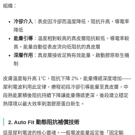
組織：
冷卻介入
：表皮因冷卻而溫度降低，阻抗升高，導電率
降低
能量引導
：溫度相對較高的真皮層阻抗較低，導電率較
高，能量自動從表皮流向低阻抗的真皮層
深層作用
：真皮層接收足夠有效能量，啟動膠原新生機
制
皮膚溫度每升高 1°C，阻抗下降 2%，能量傳遞深度增加——
犀利電波利用此定律，療程初段冷卻引導能量至真皮層，中
段熱能累積後阻抗持續下降讓能量傳遞更深，後段建立穩定
熱環境以最大效率刺激膠原蛋白新生。
2. Auto Fit 動態阻抗補償技術
這是犀利電波的核心靈魂。一般電波能量設定後「固定輸