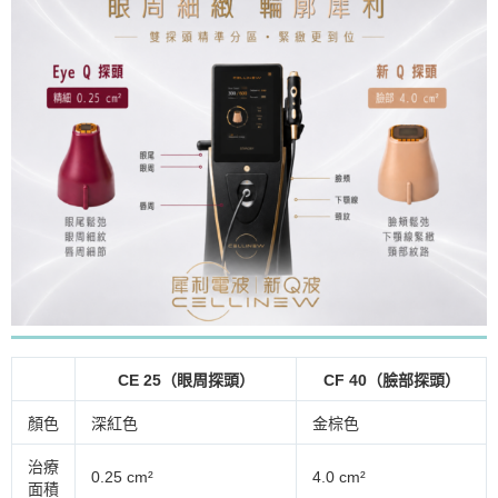
CE 25（眼周探頭）
CF 40（臉部探頭）
顏色
深紅色
金棕色
治療
0.25 cm²
4.0 cm²
面積