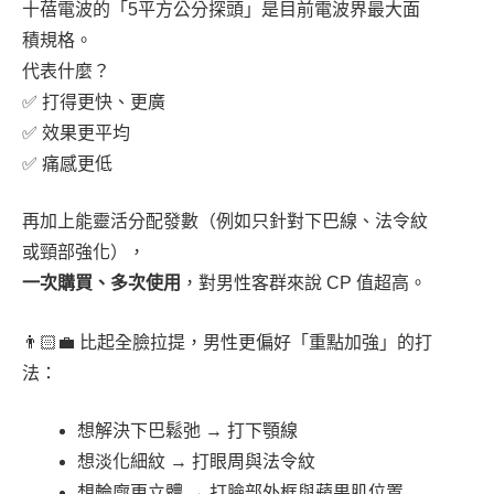
十蓓電波的「5平方公分探頭」是目前電波界最大面
積規格。
代表什麼？
✅ 打得更快、更廣
✅ 效果更平均
✅ 痛感更低
再加上能靈活分配發數（例如只針對下巴線、法令紋
或頸部強化），
一次購買、多次使用
，對男性客群來說 CP 值超高。
👨🏻‍💼 比起全臉拉提，男性更偏好「重點加強」的打
法：
想解決下巴鬆弛 → 打下顎線
想淡化細紋 → 打眼周與法令紋
想輪廓更立體 → 打臉部外框與蘋果肌位置