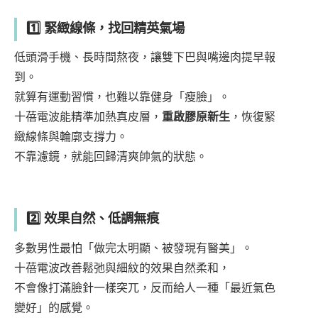
1️⃣ 緊緻線條，找回精英氣場
低頭滑手機、長時間熬夜，讓雙下巴與嘴邊肉提早報
到。
就算有運動習慣，也難以靠健身「瘦臉」。
十蓓電波能精準加熱真皮層，
重啟膠原新生
，恢復緊
緻線條與輪廓支撐力。
不靠濾鏡，就能回歸清爽帥氣的狀態。
2️⃣ 效果自然、低調無痕
多數男性最怕「做完太明顯、被發現有醫美」。
十蓓電波改善鬆弛與細紋的效果自然柔和，
不會像打滿臉針一樣突兀，反而給人一種「最近氣色
變好」的感覺。