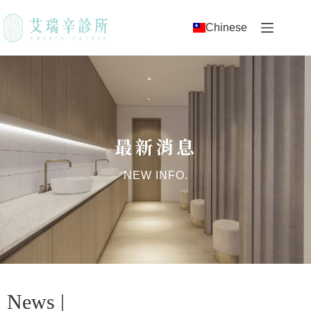
Chinese
最新消息
NEW INFO.
News |